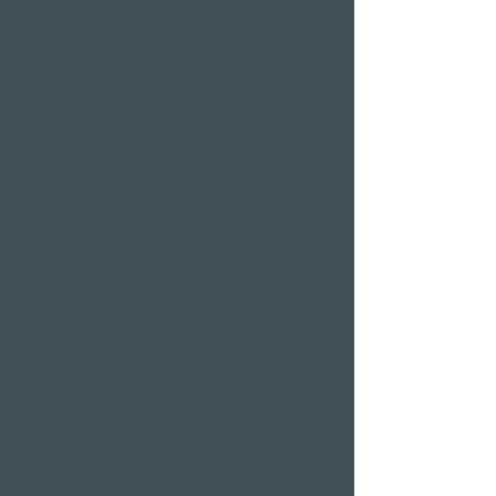
Schweiz
Wellness Wochenende
Verlängertes
Wochenende
Wellness Kurzurlaub
Günstige Wellness Tage
Wellnessferien
Wellness mit
Freundinnen
Restaurants & Bars in
Weggis
Restaurant Gerbi
Bistro Gerberei
Restaurant Alexander
Bar Alexander
Pier 87
Familien- &