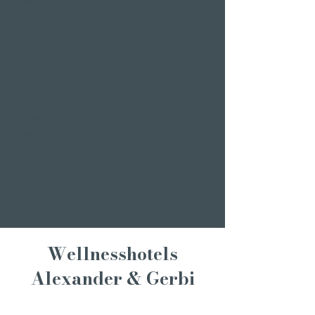
Firmenfeiern
Hochzeiten
Polterabend
Bankett
Weihnachtsfeier
Firmenevent
Romantik Angebote
Candlelight Dine&Swim
Wellness Weekend
Romantisches
Wochenende
Genusswochenende
Wellnesshotels
Alexander & Gerbi