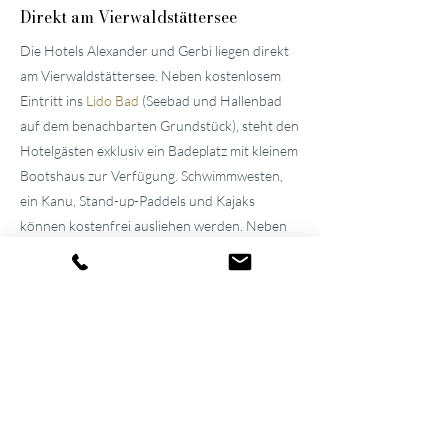
Direkt am Vierwaldstättersee
Die Hotels Alexander und Gerbi liegen direkt
am Vierwaldstättersee. Neben kostenlosem
Eintritt ins
Lido Bad
(Seebad und Hallenbad
auf dem benachbarten Grundstück), steht den
Hotelgästen exklusiv ein Badeplatz mit kleinem
Bootshaus zur Verfügung. Schwimmwesten,
ein Kanu, Stand-up-Paddels und Kajaks
können kostenfrei ausliehen werden. Neben
der frischen Seeluft geniessen Sie im
«
Pier87
»
tagsüber kühle Drinks und kleine Snacks.
Familiäre
Atmosphäre seit über 100
Jahren
Die beiden gepflegten
Hotels in der
Umgebung von Luzern
wurden vom
Urgrossvater und Grossvater erbaut und