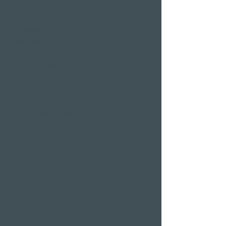
Seminarräume
Hotelangebote an
Feiertagen
Valentinstag 2 Nächte
Ostern-Arrangement
Silvesterangebot
Klausjagen Weggis
Grösster Spa in Luzern
Aussenpool & Hallenbad
Saunalandschaft
Private Spa Suiten
Sprudelbäder
Massagen
Behandlungen
Day Spa
Wellness in der