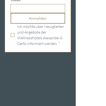
Anmelden
Ich möchte über Neuigkeiten 
und Angebote der 
Wellnesshotels Alexander & 
Gerbi informiert werden.
*
Wellnesshotels in der Schweiz
Hotels am
Vierwaldstättersee
Wellness & Spa
Hotelzimmer
Restaurants
Eventlokale