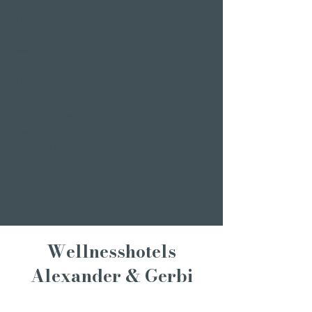
Firmenfeiern
Hochzeiten
Polterabend
Bankett
Weihnachtsfeier
Firmenevent
Romantik Angebote
Candlelight Dine&Swim
Wellness Weekend
Romantisches
Wochenende
Genusswochenende
Wellnesshotels
Alexander & Gerbi