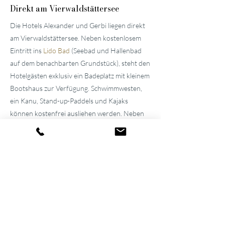
Direkt am Vierwaldstättersee
Die Hotels Alexander und Gerbi liegen direkt
am Vierwaldstättersee. Neben kostenlosem
Eintritt ins
Lido Bad
(Seebad und Hallenbad
auf dem benachbarten Grundstück), steht den
Hotelgästen exklusiv ein Badeplatz mit kleinem
Bootshaus zur Verfügung. Schwimmwesten,
ein Kanu, Stand-up-Paddels und Kajaks
können kostenfrei ausliehen werden. Neben
der frischen Seeluft geniessen Sie im
«
Pier87
»
tagsüber kühle Drinks und kleine Snacks.
Familiäre
Atmosphäre seit über 100
Jahren
Die beiden gepflegten
Hotels in der
Umgebung von Luzern
wurden vom
Urgrossvater und Grossvater erbaut und