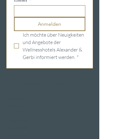
Anmelden
Ich möchte über Neuigkeiten 
und Angebote der 
Wellnesshotels Alexander & 
Gerbi informiert werden.
*
Wellnesshotels in der Schweiz
Hotels am
Vierwaldstättersee
Wellness & Spa
Hotelzimmer
Restaurants
Eventlokale