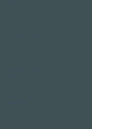
Schweiz
Wellness Wochenende
Verlängertes
Wochenende
Wellness Kurzurlaub
Günstige Wellness Tage
Wellnessferien
Wellness mit
Freundinnen
Restaurants & Bars in
Weggis
Restaurant Gerbi
Bistro Gerberei
Restaurant Alexander
Bar Alexander
Pier 87
Familien- &