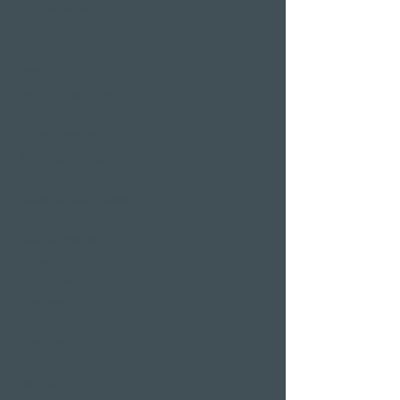
Seminarräume
Hotelangebote an
Feiertagen
Valentinstag 2 Nächte
Ostern-Arrangement
Silvesterangebot
Klausjagen Weggis
Grösster Spa in Luzern
Aussenpool & Hallenbad
Saunalandschaft
Private Spa Suiten
Sprudelbäder
Massagen
Behandlungen
Day Spa
Wellness in der