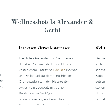
Wellnesshotels Alexander &
Gerbi
Direkt am Vierwaldstättersee
Welln
Die Hotels Alexander und Gerbi liegen
Der ge
direkt am Vierwaldstättersee. Neben
verbin
kostenlosem Eintritt ins
Lido Bad
(Seebad
sodass
d
und Hallenbad auf dem benachbarten
Badema
te
Grundstück), steht den Hotelgästen
entspa
rt,
exklusiv ein Badeplatz mit kleinem
stehen
Bootshaus zur Verfügung.
Hallen
Schwimmwesten, ein Kanu, Stand-up-
Saunal
Paddels und Kajaks können kostenfrei
Zudem