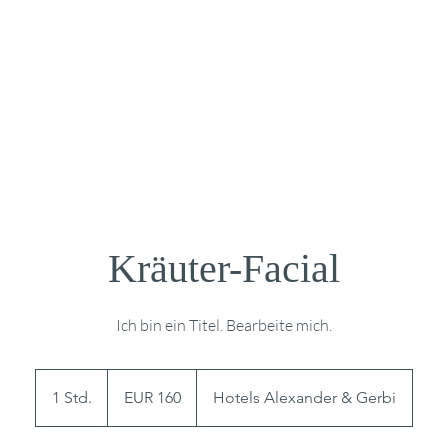
Hotels
Packages
Gutscheine
Restaurants
S
Kräuter-Facial
Ich bin ein Titel. Bearbeite mich.
160
Euro
1 Std.
1
EUR 160
Hotels Alexander & Gerbi
S
t