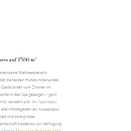
ess auf 1'500 m²
meinsame Wellnessbereich
det die beiden Hotels miteinander,
 Gäste direkt vom Zimmer im
ntel in den Spa gelangen – ganz
nnt, versteht sich. Im
«
Spa
Vitalis
»
 allen Hotelgästen ein Aussenpool,
bad und eine grosse
andschaft kostenlos zur Verfügung.
 können
Massagen
,
Behandlungen
,