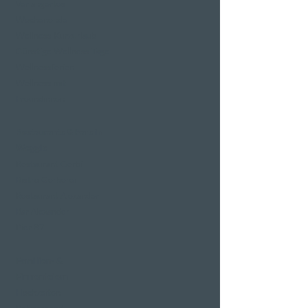
Verlängertes
Wochenende
Wellness Kurzurlaub
Günstige Wellness Tage
Wellnessferien
Wellness mit
Freundinnen
Restaurants & Bars in
Weggis
Restaurant Gerbi
Bistro Gerberei
Restaurant Alexander
Bar Alexander
Pier 87
Familien- &
Firmenfeiern
Hochzeiten