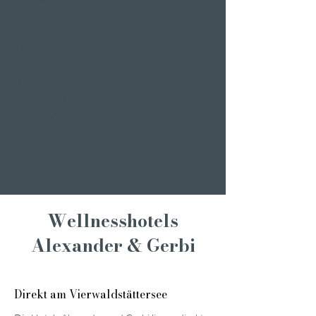
Polterabend
Bankett
Weihnachtsfeier
Firmenevent
Romantik Angebote
Candlelight Dine&Swim
Wellness Weekend
Romantisches
Wochenende
Genusswochenende
Wellnesshotels
Alexander & Gerbi
Direkt am Vierwaldstättersee