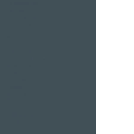
Hotelangebote an
Feiertagen
Valentinstag 2 Nächte
Ostern-Arrangement
Silvesterangebot
Klausjagen Weggis
Grösster Spa in Luzern
Aussenpool & Hallenbad
Saunalandschaft
Private Spa Suiten
Sprudelbäder
Massagen
Behandlungen
Day Spa
Wellness in der
Schweiz
Wellness Wochenende