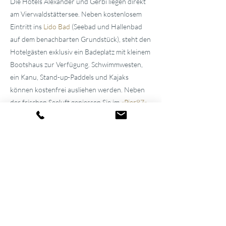
Die Hotels Alexander und Gerbi liegen direkt
am Vierwaldstättersee. Neben kostenlosem
Eintritt ins
Lido Bad
(Seebad und Hallenbad
auf dem benachbarten Grundstück), steht den
Hotelgästen exklusiv ein Badeplatz mit kleinem
Bootshaus zur Verfügung. Schwimmwesten,
ein Kanu, Stand-up-Paddels und Kajaks
können kostenfrei ausliehen werden. Neben
der frischen Seeluft geniessen Sie im
«
Pier87
»
tagsüber kühle Drinks und kleine Snacks.
Familiäre
Atmosphäre seit über 100
Jahren
Die beiden gepflegten
Hotels in der
Umgebung von Luzern
wurden vom
Urgrossvater und Grossvater erbaut und
stets modernisiert und erweitert. Bis heute
werden sie im Familienbesitz weitergeführt,