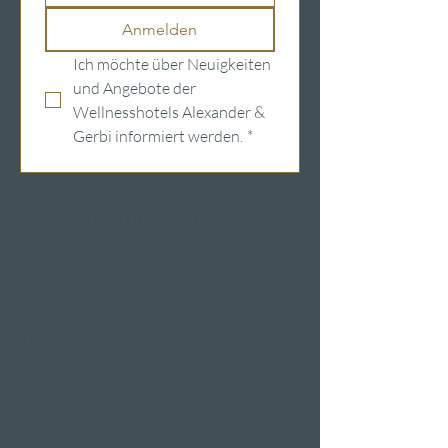
Anmelden
Ich möchte über Neuigkeiten 
und Angebote der 
Wellnesshotels Alexander & 
Gerbi informiert werden.
*
Wellnesshotels in der Schweiz
Hotels am
Vierwaldstättersee
Wellness & Spa
Hotelzimmer
Restaurants
Eventlokale
Seminarräume