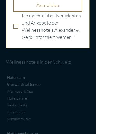
Anmelden
Ich möchte über Neuigkeiten 
und Angebote der 
Wellnesshotels Alexander & 
Gerbi informiert werden.
*
Wellnesshotels in der Schweiz
Hotels am
Vierwaldstättersee
Wellness & Spa
Hotelzimmer
Restaurants
Eventlokale
Seminarräume
Hotelangebote an