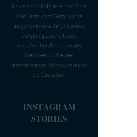
Schweiz sind Mitglieder der Gilde.
Das Restaurant Gerbi wurde
aufgenommen aufgrund seiner
sorgfältig zubereiteten,
marktfrischen Produkte, der
kreativen Küche, der
aufmerksamen Betreuung durch
die Gastgeber.
INSTAGRAM
STORIES