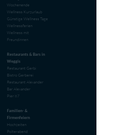
Wochenende
Wellness Kurzurlaub
Günstige Wellness Tage
Wellnessferien
Wellness mit
Freundinnen
Restaurants & Bars in
Weggis
Restaurant Gerbi
Bistro Gerberei
Restaurant Alexander
Bar Alexander
Pier 87
Familien- &
Firmenfeiern
Hochzeiten
Polterabend