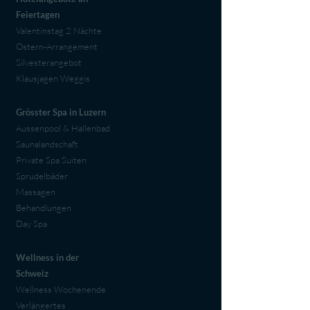
Feiertagen
Valentinstag 2 Nächte
Ostern-Arrangement
Silvesterangebot
Klausjagen Weggis
Grösster Spa in Luzern
Aussenpool & Hallenbad
Saunalandschaft
Private Spa Suiten
Sprudelbäder
Massagen
Behandlungen
Day Spa
Wellness in der
Schweiz
Wellness Wochenende
Verlängertes