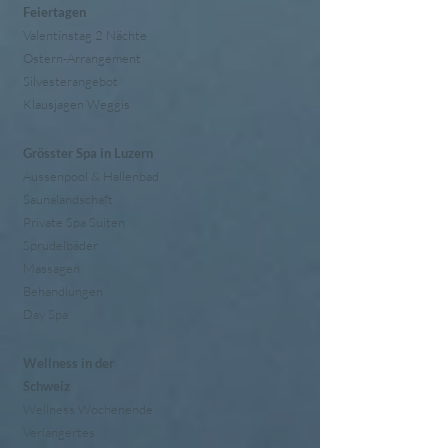
Feiertagen
Valentinstag 2 Nächte
Ostern-Arrangement
Silvesterangebot
Klausjagen Weggis
Grösster Spa in Luzern
Aussenpool & Hallenbad
Saunalandschaft
Private Spa Suiten
Sprudelbäder
Massagen
Behandlungen
Day Spa
Wellness in der
Schweiz
Wellness Wochenende
Verlängertes