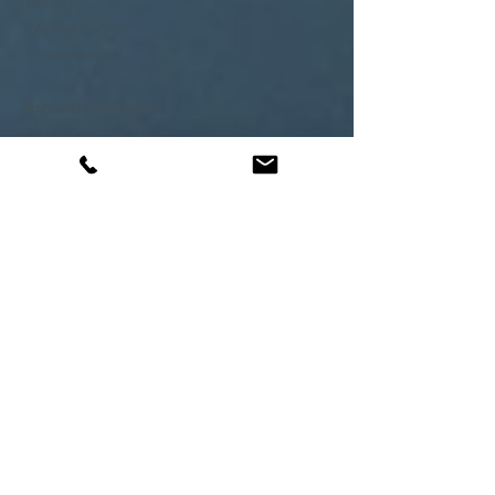
Bankett
Weihnachtsfeier
Firmenevent
Romantik Angebote
Candlelight Dine&Swim
Wellness Weekend
Romantisches
Wochenende
Genusswochenende
Wellnesshotels
Alexander & Gerbi
Direkt am Vierwaldstättersee
Die Hotels Alexander und Gerbi liegen direkt