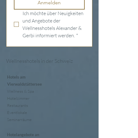
Anmelden
Ich möchte über Neuigkeiten 
und Angebote der 
Wellnesshotels Alexander & 
Gerbi informiert werden.
*
Wellnesshotels in der Schweiz
Hotels am
Vierwaldstättersee
Wellness & Spa
Hotelzimmer
Restaurants
Eventlokale
Seminarräume
Hotelangebote an