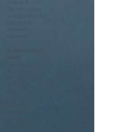
Wochenende
Wellness Kurzurlaub
Günstige Wellness Tage
Wellnessferien
Wellness mit
Freundinnen
Restaurants & Bars in
Weggis
Restaurant Gerbi
Bistro Gerberei
Restaurant Alexander
Bar Alexander
Pier 87
Familien- &
Firmenfeiern
Hochzeiten
Polterabend