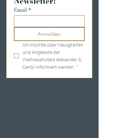
Newsletter!
Email
*
Anmelden
Ich möchte über Neuigkeiten 
und Angebote der 
Wellnesshotels Alexander & 
Gerbi informiert werden.
*
Wellnesshotels in der Schweiz
Hotels am
Vierwaldstättersee
Wellness & Spa
Hotelzimmer
Restaurants