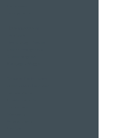
Eventlokale
Seminarräume
Hotelangebote an
Feiertagen
Valentinstag 2 Nächte
Ostern-Arrangement
Silvesterangebot
Klausjagen Weggis
Grösster Spa in Luzern
Aussenpool & Hallenbad
Saunalandschaft
Private Spa Suiten
Sprudelbäder
Massagen
Behandlungen
Day Spa