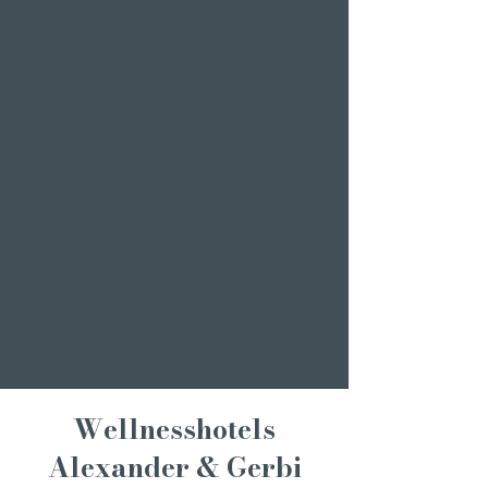
Familien- &
Firmenfeiern
Hochzeiten
Polterabend
Bankett
Weihnachtsfeier
Firmenevent
Romantik Angebote
Candlelight Dine&Swim
Wellness Weekend
Romantisches
Wochenende
Genusswochenende
Wellnesshotels
Alexander & Gerbi