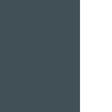
Wellness in der
Schweiz
Wellness Wochenende
Verlängertes
Wochenende
Wellness Kurzurlaub
Günstige Wellness Tage
Wellnessferien
Wellness mit
Freundinnen
Restaurants & Bars in
Weggis
Restaurant Gerbi
Bistro Gerberei
Restaurant Alexander
Bar Alexander
Pier 87