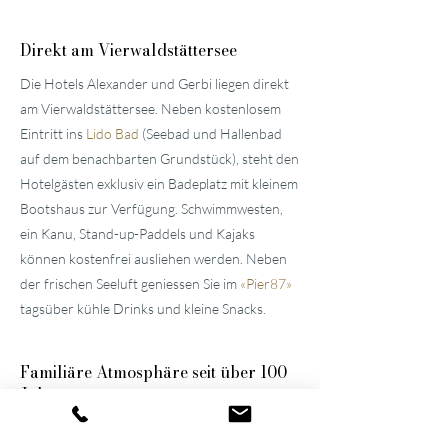
Direkt am Vierwaldstättersee
Die Hotels Alexander und Gerbi liegen direkt
am Vierwaldstättersee. Neben kostenlosem
Eintritt ins
Lido Bad
(Seebad und Hallenbad
auf dem benachbarten Grundstück), steht den
Hotelgästen exklusiv ein Badeplatz mit kleinem
Bootshaus zur Verfügung. Schwimmwesten,
ein Kanu, Stand-up-Paddels und Kajaks
können kostenfrei ausliehen werden. Neben
der frischen Seeluft geniessen Sie im
«
Pier87
»
tagsüber kühle Drinks und kleine Snacks.
Familiäre
Atmosphäre seit über 100
Jahren
Die beiden gepflegten
Hotels in der