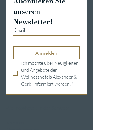
Abonnieren Sie 
unseren 
Newsletter!
Email
*
Anmelden
Ich möchte über Neuigkeiten 
und Angebote der 
Wellnesshotels Alexander & 
Gerbi informiert werden.
*
Wellnesshotels in der Schweiz
Hotels am
Vierwaldstättersee