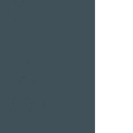
Wellness & Spa
Hotelzimmer
Restaurants
Eventlokale
Seminarräume
Hotelangebote an
Feiertagen
Valentinstag 2 Nächte
Ostern-Arrangement
Silvesterangebot
Klausjagen Weggis
Grösster Spa in Luzern
Aussenpool & Hallenbad
Saunalandschaft
Private Spa Suiten
Sprudelbäder
Massagen