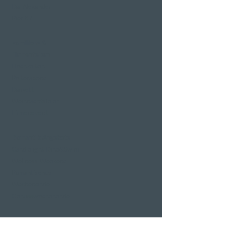
Bar Alexander
Pier 87
Familien- &
Firmenfeiern
Hochzeiten
Polterabend
Bankett
Weihnachtsfeier
Firmenevent
Romantik Angebote
Candlelight Dine&Swim
Wellness Weekend
Romantisches
Wochenende
Genusswochenende