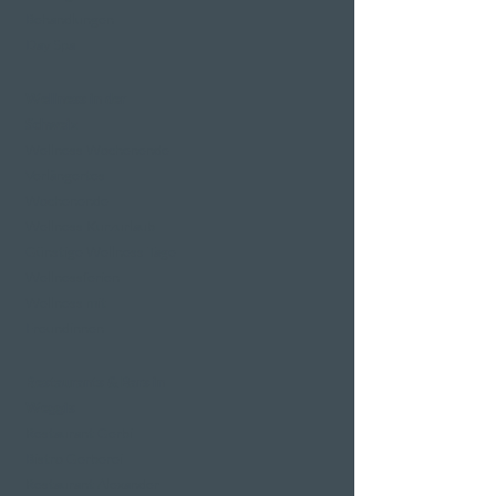
Behandlungen
Day Spa
Wellness in der
Schweiz
Wellness Wochenende
Verlängertes
Wochenende
Wellness Kurzurlaub
Günstige Wellness Tage
Wellnessferien
Wellness mit
Freundinnen
Restaurants & Bars in
Weggis
Restaurant Gerbi
Bistro Gerberei
Restaurant Alexander