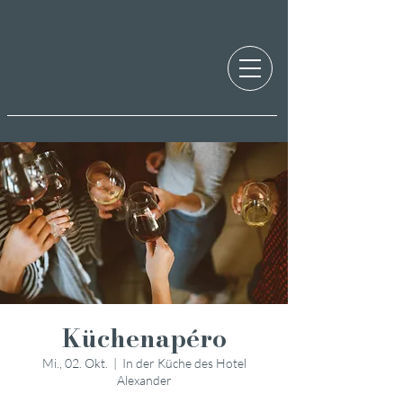
Küchenapéro
Mi., 02. Okt.
  |  
In der Küche des Hotel
Alexander