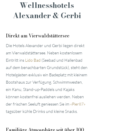
Wellnesshotels
Alexander & Gerbi
Direkt am Vierwaldstättersee
Die Hotels Alexander und Gerbi liegen direkt
am Vierwaldstättersee. Neben kostenlosem
Eintritt ins
Lido Bad
(Seebad und Hallenbad
auf dem benachbarten Grundstück), steht den
Hotelgästen exklusiv ein Badeplatz mit kleinem
Bootshaus zur Verfügung. Schwimmwesten,
ein Kanu, Stand-up-Paddels und Kajaks
können kostenfrei ausliehen werden. Neben
der frischen Seeluft geniessen Sie im
«
Pier87
»
tagsüber kühle Drinks und kleine Snacks.
Familiäre
Atmosphäre seit über 100