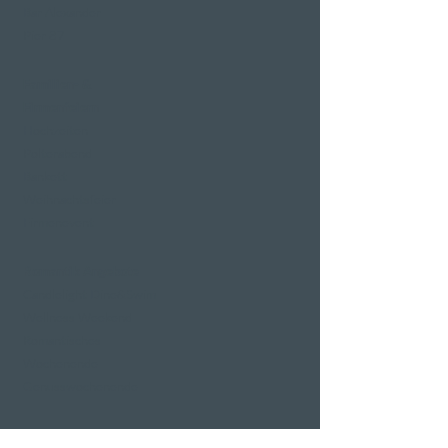
Bar Alexander
Pier 87
Familien- &
Firmenfeiern
Hochzeiten
Polterabend
Bankett
Weihnachtsfeier
Firmenevent
Romantik Angebote
Candlelight Dine&Swim
Wellness Weekend
Romantisches
Wochenende
Genusswochenende