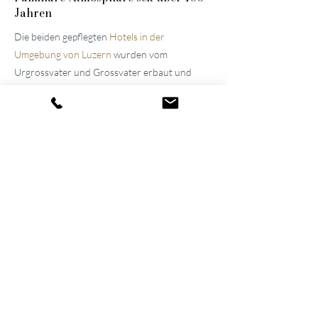
Jahren
Die beiden gepflegten
Hotels in der
Umgebung von Luzern
wurden vom
Urgrossvater und Grossvater erbaut und
stets modernisiert und erweitert. Bis heute
werden sie im Familienbesitz weitergeführt,
was die Atmosphäre der Häuser noch immer
prägt. Dank ihres gelungenen Wechselspiels
aus Spannung und Entspannung gehören sie
inzwischen zu den führenden Wellnesshotels
der Schweiz.
Wellness auf 1'500 m²
Der gemeinsame Wellnessbereich verbindet
die beiden Hotels miteinander, sodass Gäste
direkt vom Zimmer im Bademantel in den Spa