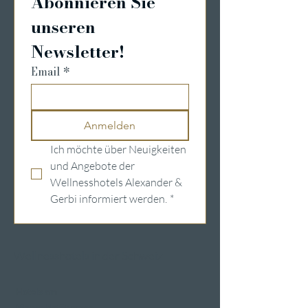
Abonnieren Sie 
unseren 
Newsletter!
Email
*
Anmelden
Ich möchte über Neuigkeiten 
und Angebote der 
Wellnesshotels Alexander & 
Gerbi informiert werden.
*
Wellnesshotels in der Schweiz
Hotels am
Vierwaldstättersee