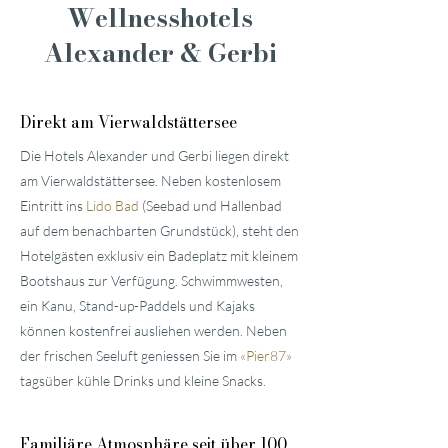
Wellnesshotels
Alexander & Gerbi
Direkt am Vierwaldstättersee
Die Hotels Alexander und Gerbi liegen direkt
am Vierwaldstättersee. Neben kostenlosem
Eintritt ins
Lido Bad
(Seebad und Hallenbad
auf dem benachbarten Grundstück), steht den
Hotelgästen exklusiv ein Badeplatz mit kleinem
Bootshaus zur Verfügung. Schwimmwesten,
ein Kanu, Stand-up-Paddels und Kajaks
können kostenfrei ausliehen werden. Neben
der frischen Seeluft geniessen Sie im
«
Pier87
»
tagsüber kühle Drinks und kleine Snacks.
Familiäre
Atmosphäre seit über 100