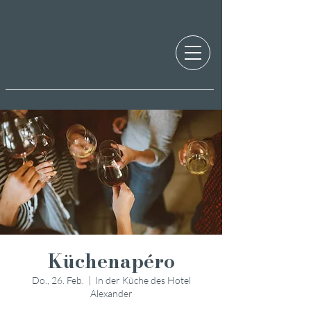
Küchenapéro
Do., 26. Feb.
  |  
In der Küche des Hotel
Alexander