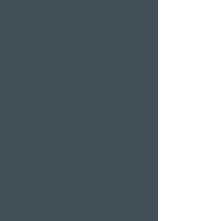
Behandlungen
Day Spa
Wellness in der
Schweiz
Wellness Wochenende
Verlängertes
Wochenende
Wellness Kurzurlaub
Günstige Wellness Tage
Wellnessferien
Wellness mit
Freundinnen
Restaurants & Bars in
Weggis
Restaurant Gerbi
Bistro Gerberei
Restaurant Alexander