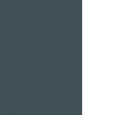
Wellness & Spa
Hotelzimmer
Restaurants
Eventlokale
Seminarräume
Hotelangebote an
Feiertagen
Valentinstag 2 Nächte
Ostern-Arrangement
Silvesterangebot
Klausjagen Weggis
Grösster Spa in Luzern
Aussenpool & Hallenbad
Saunalandschaft
Private Spa Suiten
Sprudelbäder
Massagen