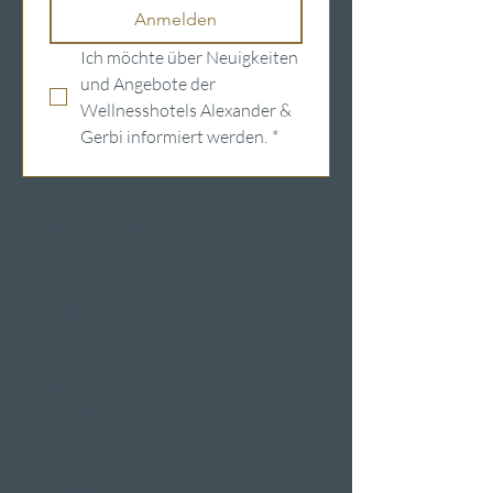
Anmelden
Ich möchte über Neuigkeiten 
und Angebote der 
Wellnesshotels Alexander & 
Gerbi informiert werden.
*
Wellnesshotels in der Schweiz
Hotels am
Vierwaldstättersee
Wellness & Spa
Hotelzimmer
Restaurants
Eventlokale
Seminarräume
Hotelangebote an