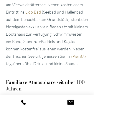
am Vierwaldstättersee. Neben kostenlosem
Eintritt ins
Lido Bad
(Seebad und Hallenbad
auf dem benachbarten Grundstück), steht den
Hotelgästen exklusiv ein Badeplatz mit kleinem
Bootshaus zur Verfügung. Schwimmwesten,
ein Kanu, Stand-up-Paddels und Kajaks
können kostenfrei ausliehen werden. Neben
der frischen Seeluft geniessen Sie im
«
Pier87
»
tagsüber kühle Drinks und kleine Snacks.
Familiäre
Atmosphäre seit über 100
Jahren
Die beiden gepflegten
Hotels in der
Umgebung von Luzern
wurden vom
Urgrossvater und Grossvater erbaut und
stets modernisiert und erweitert. Bis heute
werden sie im Familienbesitz weitergeführt,