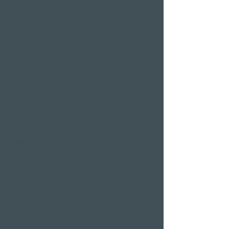
Feiertagen
Valentinstag 2 Nächte
Ostern-Arrangement
Silvesterangebot
Klausjagen Weggis
Grösster Spa in Luzern
Aussenpool & Hallenbad
Saunalandschaft
Private Spa Suiten
Sprudelbäder
Massagen
Behandlungen
Day Spa
Wellness in der
Schweiz
Wellness Wochenende
Verlängertes