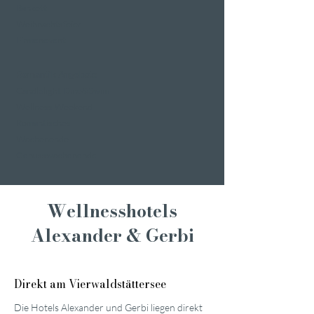
Bankett
Weihnachtsfeier
Firmenevent
Romantik Angebote
Candlelight Dine&Swim
Wellness Weekend
Romantisches
Wochenende
Genusswochenende
Wellnesshotels
Alexander & Gerbi
Direkt am Vierwaldstättersee
Die Hotels Alexander und Gerbi liegen direkt