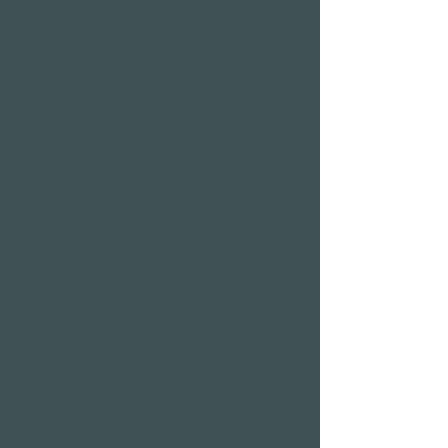
Wochenende
Wellness Kurzurlaub
Günstige Wellness Tage
Wellnessferien
Wellness mit
Freundinnen
Restaurants & Bars in
Weggis
Restaurant Gerbi
Bistro Gerberei
Restaurant Alexander
Bar Alexander
Pier 87
Familien- &
Firmenfeiern
Hochzeiten
Polterabend