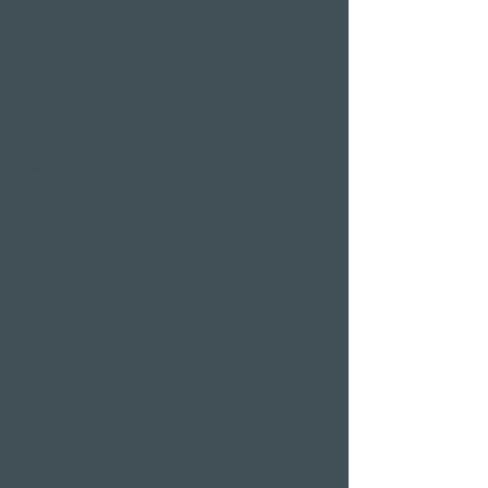
Restaurants & Bars in
Weggis
Restaurant Gerbi
Bistro Gerberei
Restaurant Alexander
Bar Alexander
Pier 87
Familien- &
Firmenfeiern
Hochzeiten
Polterabend
Bankett
Weihnachtsfeier
Firmenevent
Romantik Angebote
Candlelight Dine&Swim