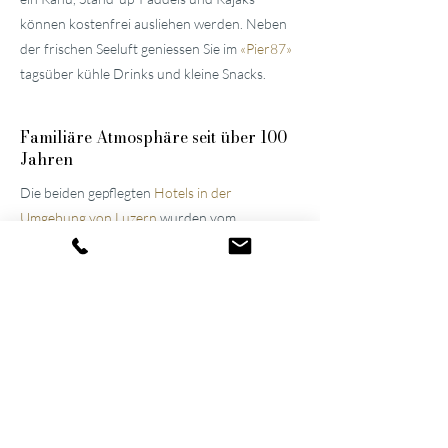
können kostenfrei ausliehen werden. Neben
der frischen Seeluft geniessen Sie im
«
Pier87
»
tagsüber kühle Drinks und kleine Snacks.
Familiäre
Atmosphäre seit über 100
Jahren
Die beiden gepflegten
Hotels in der
Umgebung von Luzern
wurden vom
Urgrossvater und Grossvater erbaut und
stets modernisiert und erweitert. Bis heute
werden sie im Familienbesitz weitergeführt,
was die Atmosphäre der Häuser noch immer
prägt. Dank ihres gelungenen Wechselspiels
aus Spannung und Entspannung gehören sie
inzwischen zu den führenden Wellnesshotels
der Schweiz.