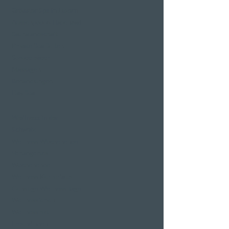
Grösster Spa in Luzern
Aussenpool & Hallenbad
Saunalandschaft
Private Spa Suiten
Sprudelbäder
Massagen
Behandlungen
Day Spa
Wellness in der
Schweiz
Wellness Wochenende
Verlängertes
Wochenende
Wellness Kurzurlaub
Günstige Wellness Tage
Wellnessferien
Wellness mit
Freundinnen