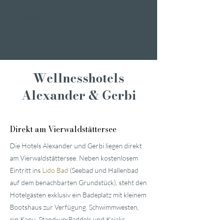
Wellness Weekend
Romantisches
Wochenende
Genusswochenende
Wellnesshotels
Alexander & Gerbi
Direkt am Vierwaldstättersee
Die Hotels Alexander und Gerbi liegen direkt
am Vierwaldstättersee. Neben kostenlosem
Eintritt ins
Lido Bad
(Seebad und Hallenbad
auf dem benachbarten Grundstück), steht den
Hotelgästen exklusiv ein Badeplatz mit kleinem
Bootshaus zur Verfügung. Schwimmwesten,
ein Kanu, Stand-up-Paddels und Kajaks