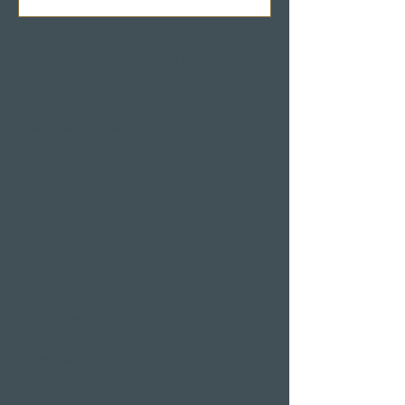
Wellnesshotels in der Schweiz
Hotels am
Vierwaldstättersee
Wellness & Spa
Hotelzimmer
Restaurants
Eventlokale
Seminarräume
Hotelangebote an
Feiertagen
Valentinstag 2 Nächte
Ostern-Arrangement
Silvesterangebot
Klausjagen Weggis