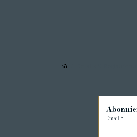
/
Details & Registrieru
Abonnier
Email
*