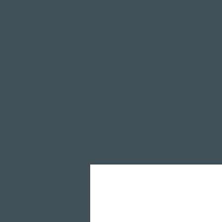
Grösster Spa in Luzern
Aussenpool & Hallenbad
Saunalandschaft
Private Spa Suiten
Sprudelbäder
Massagen
Behandlungen
Day Spa