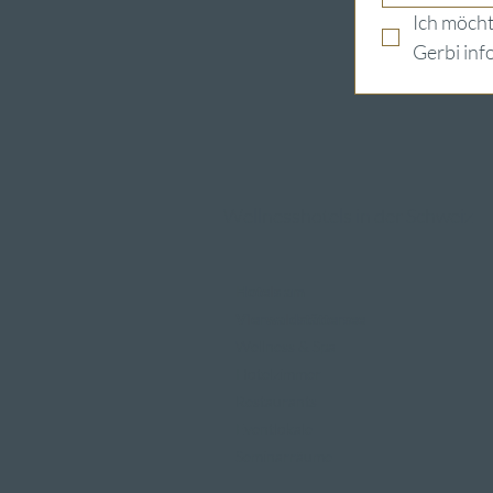
Ich möcht
Gerbi inf
Wellnesshotels in der Schweiz
Hotels am
Vierwaldstättersee
Wellness & Spa
Hotelzimmer
Restaurants
Eventlokale
Seminarräume