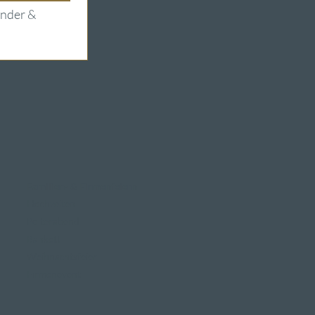
nder & 
Familien- & Firmenfeiern
Hochzeiten
Polterabend
Bankett
Weihnachtsfeier
Firmenevent