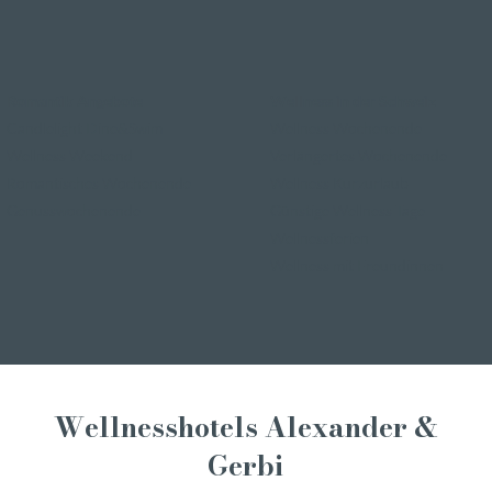
Romantik Angebote
Wellness in der Schweiz
Candlelight Dine&Swim
Wellness Wochenende
Wellness Weekend
Verlängertes Wochenende
Romantisches Wochenende
Wellness Kurzurlaub
Genusswochenende
Günstige Wellness Tage
Wellnessferien
Wellness mit Freundinnen
Wellnesshotels Alexander &
Gerbi