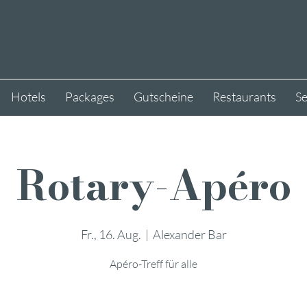
Hotels
Packages
Gutscheine
Restaurants
S
Rotary-Apéro
Fr., 16. Aug.
  |  
Alexander Bar
Apéro-Treff für alle