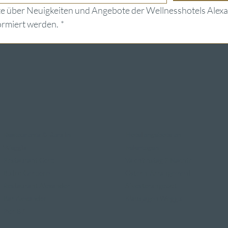
e über Neuigkeiten und Angebote der Wellnesshotels Alexa
ormiert werden.
*
Restaurants & Bars in
Hotelangebote an
Weggis
Feiertagen
Restaurant Gerbi
Valentinstag 2 Nächte
Bistro Gerberei
Ostern-Arrangement
Restaurant Alexander
Silvesterangebot
Bar Alexander
Klausjagen Weggis
Pier 87