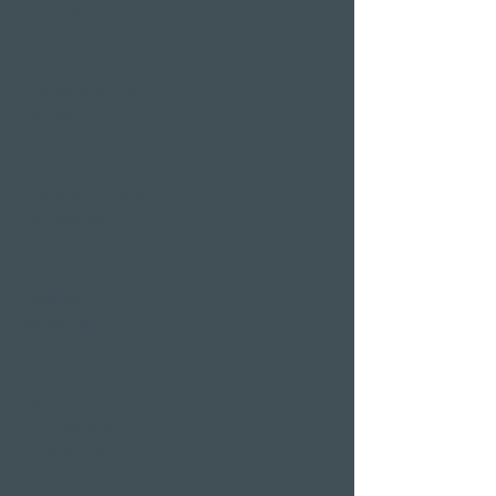
Wellness mit
Freundinnen
Restaurants & Bars in
Weggis
Restaurant Gerbi
Bistro Gerberei
Restaurant Alexander
Bar Alexander
Pier 87
Familien- &
Firmenfeiern
Hochzeiten
Polterabend
Bankett
Weihnachtsfeier
Firmenevent