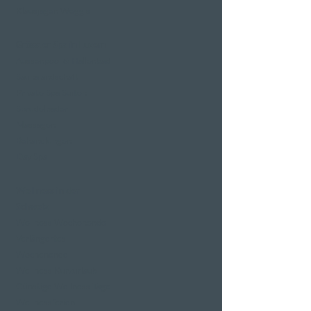
Klausjagen Weggis
Grösster Spa in Luzern
Aussenpool & Hallenbad
Saunalandschaft
Private Spa Suiten
Sprudelbäder
Massagen
Behandlungen
Day Spa
Wellness in der
Schweiz
Wellness Wochenende
Verlängertes
Wochenende
Wellness Kurzurlaub
Günstige Wellness Tage
Wellnessferien