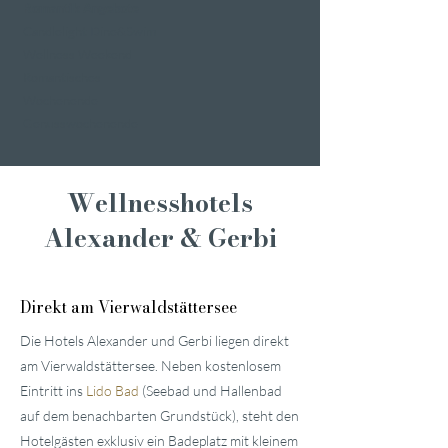
Romantik Angebote
Candlelight Dine&Swim
Wellness Weekend
Romantisches
Wochenende
Genusswochenende
Wellnesshotels
Alexander & Gerbi
Direkt am Vierwaldstättersee
Die Hotels Alexander und Gerbi liegen direkt
am Vierwaldstättersee. Neben kostenlosem
Eintritt ins
Lido Bad
(Seebad und Hallenbad
auf dem benachbarten Grundstück), steht den
Hotelgästen exklusiv ein Badeplatz mit kleinem