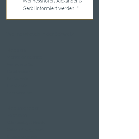
Wellnesshotels Alexander & 
Gerbi informiert werden.
*
Wellnesshotels in der Schweiz
Hotels am
Vierwaldstättersee
Wellness & Spa
Hotelzimmer
Restaurants
Eventlokale
Seminarräume
Hotelangebote an
Feiertagen
Valentinstag 2 Nächte
Ostern-Arrangement
Silvesterangebot