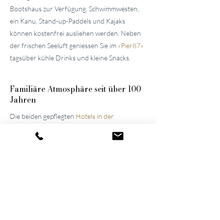
Bootshaus zur Verfügung. Schwimmwesten,
ein Kanu, Stand-up-Paddels und Kajaks
können kostenfrei ausliehen werden. Neben
der frischen Seeluft geniessen Sie im
«
Pier87
»
tagsüber kühle Drinks und kleine Snacks.
Familiäre
Atmosphäre seit über 100
Jahren
Die beiden gepflegten
Hotels in der
Umgebung von Luzern
wurden vom
Urgrossvater und Grossvater erbaut und
stets modernisiert und erweitert. Bis heute
werden sie im Familienbesitz weitergeführt,
was die Atmosphäre der Häuser noch immer
prägt. Dank ihres gelungenen Wechselspiels
aus Spannung und Entspannung gehören sie
inzwischen zu den führenden Wellnesshotels