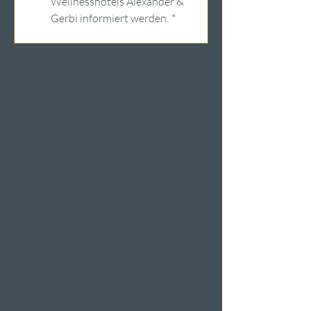
Wellnesshotels Alexander & 
Gerbi informiert werden.
*
Wellnesshotels in der Schweiz
Hotels am
Vierwaldstättersee
Wellness & Spa
Hotelzimmer
Restaurants
Eventlokale
Seminarräume
Hotelangebote an
Feiertagen
Valentinstag 2 Nächte
Ostern-Arrangement
Silvesterangebot