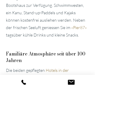
Bootshaus zur Verfügung. Schwimmwesten,
ein Kanu, Stand-up-Paddels und Kajaks
können kostenfrei ausliehen werden. Neben
der frischen Seeluft geniessen Sie im
«
Pier87
»
tagsüber kühle Drinks und kleine Snacks.
Familiäre
Atmosphäre seit über 100
Jahren
Die beiden gepflegten
Hotels in der
Umgebung von Luzern
wurden vom
Urgrossvater und Grossvater erbaut und
stets modernisiert und erweitert. Bis heute
werden sie im Familienbesitz weitergeführt,
was die Atmosphäre der Häuser noch immer
prägt. Dank ihres gelungenen Wechselspiels
aus Spannung und Entspannung gehören sie
inzwischen zu den führenden Wellnesshotels