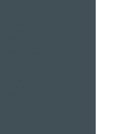
Wellness mit
Freundinnen
Restaurants & Bars in
Weggis
Restaurant Gerbi
Bistro Gerberei
Restaurant Alexander
Bar Alexander
Pier 87
Familien- &
Firmenfeiern
Hochzeiten
Polterabend
Bankett
Weihnachtsfeier
Firmenevent