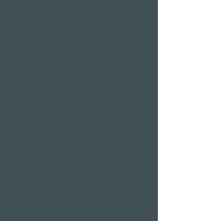
Klausjagen Weggis
Grösster Spa in Luzern
Aussenpool & Hallenbad
Saunalandschaft
Private Spa Suiten
Sprudelbäder
Massagen
Behandlungen
Day Spa
Wellness in der
Schweiz
Wellness Wochenende
Verlängertes
Wochenende
Wellness Kurzurlaub
Günstige Wellness Tage
Wellnessferien