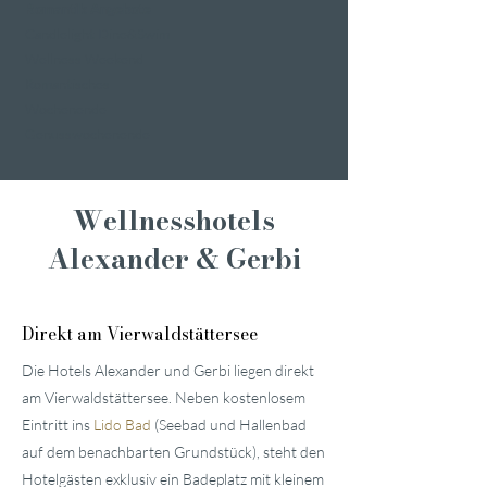
Romantik Angebote
Candlelight Dine&Swim
Wellness Weekend
Romantisches
Wochenende
Genusswochenende
Wellnesshotels
Alexander & Gerbi
Direkt am Vierwaldstättersee
Die Hotels Alexander und Gerbi liegen direkt
am Vierwaldstättersee. Neben kostenlosem
Eintritt ins
Lido Bad
(Seebad und Hallenbad
auf dem benachbarten Grundstück), steht den
Hotelgästen exklusiv ein Badeplatz mit kleinem