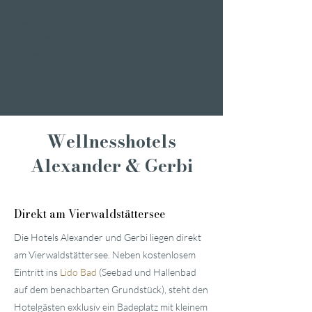
Romantik Angebote
Candlelight Dine&Swim
Wellness Weekend
Romantisches
Wochenende
Genusswochenende
Wellnesshotels
Alexander & Gerbi
Direkt am Vierwaldstättersee
Die Hotels Alexander und Gerbi liegen direkt
am Vierwaldstättersee. Neben kostenlosem
Eintritt ins
Lido Bad
(Seebad und Hallenbad
auf dem benachbarten Grundstück), steht den
Hotelgästen exklusiv ein Badeplatz mit kleinem