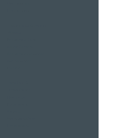
Wellness mit
Freundinnen
Restaurants & Bars in
Weggis
Restaurant Gerbi
Bistro Gerberei
Restaurant Alexander
Bar Alexander
Pier 87
Familien- &
Firmenfeiern
Hochzeiten
Polterabend
Bankett
Weihnachtsfeier
Firmenevent