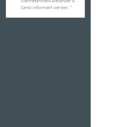
Wellnesshotels Alexander & 
Gerbi informiert werden.
*
Wellnesshotels in der Schweiz
Hotels am
Vierwaldstättersee
Wellness & Spa
Hotelzimmer
Restaurants
Eventlokale
Seminarräume
Hotelangebote an
Feiertagen
Valentinstag 2 Nächte
Ostern-Arrangement
Silvesterangebot