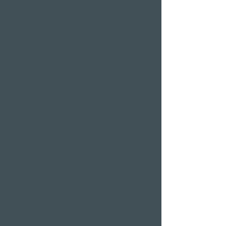
Klausjagen Weggis
Grösster Spa in Luzern
Aussenpool & Hallenbad
Saunalandschaft
Private Spa Suiten
Sprudelbäder
Massagen
Behandlungen
Day Spa
Wellness in der
Schweiz
Wellness Wochenende
Verlängertes
Wochenende
Wellness Kurzurlaub
Günstige Wellness Tage
Wellnessferien