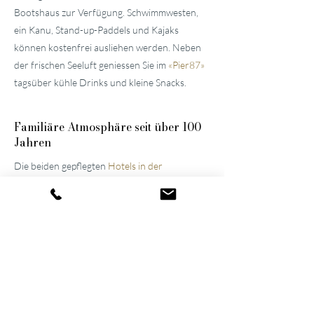
Bootshaus zur Verfügung. Schwimmwesten,
ein Kanu, Stand-up-Paddels und Kajaks
können kostenfrei ausliehen werden. Neben
der frischen Seeluft geniessen Sie im
«
Pier87
»
tagsüber kühle Drinks und kleine Snacks.
Familiäre
Atmosphäre seit über 100
Jahren
Die beiden gepflegten
Hotels in der
Umgebung von Luzern
wurden vom
Urgrossvater und Grossvater erbaut und
stets modernisiert und erweitert. Bis heute
werden sie im Familienbesitz weitergeführt,
was die Atmosphäre der Häuser noch immer
prägt. Dank ihres gelungenen Wechselspiels
aus Spannung und Entspannung gehören sie
inzwischen zu den führenden Wellnesshotels