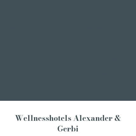
Romantik Angebote
Wellness in der Schweiz
Candlelight Dine&Swim
Wellness Wochenende
Wellness Weekend
Verlängertes Wochenende
Romantisches Wochenende
Wellness Kurzurlaub
Genusswochenende
Günstige Wellness Tage
Wellnessferien
Wellness mit Freundinnen
Wellnesshotels Alexander &
Gerbi