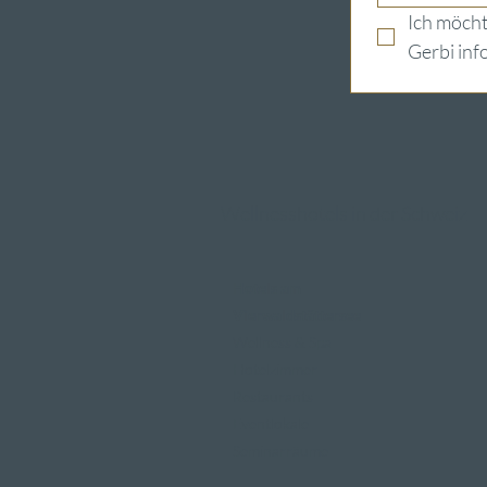
Ich möcht
Gerbi inf
Wellnesshotels in der Schweiz
Hotels am
Vierwaldstättersee
Wellness & Spa
Hotelzimmer
Restaurants
Eventlokale
Seminarräume