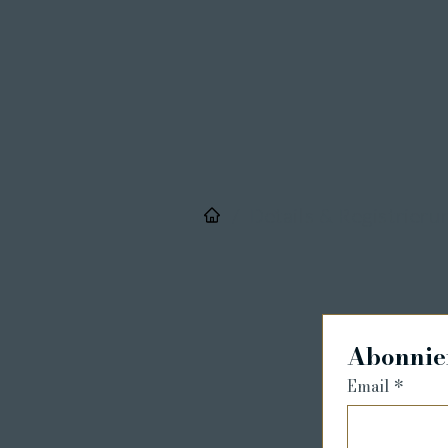
/
Details & Registrieru
Abonnier
Email
*