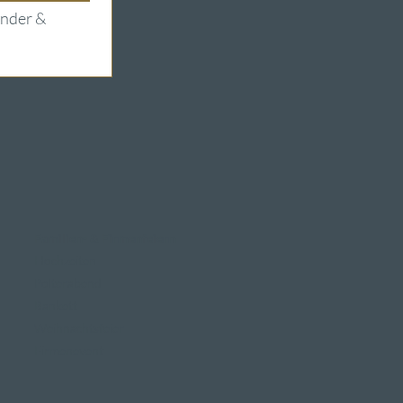
nder & 
Familien- & Firmenfeiern
Hochzeiten
Polterabend
Bankett
Weihnachtsfeier
Firmenevent