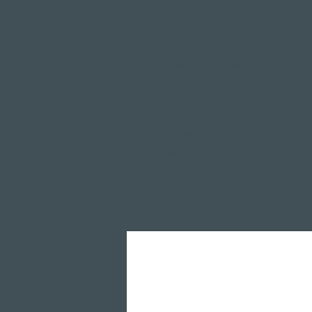
Grösster Spa in Luzern
Aussenpool & Hallenbad
Saunalandschaft
Private Spa Suiten
Sprudelbäder
Massagen
Behandlungen
Day Spa