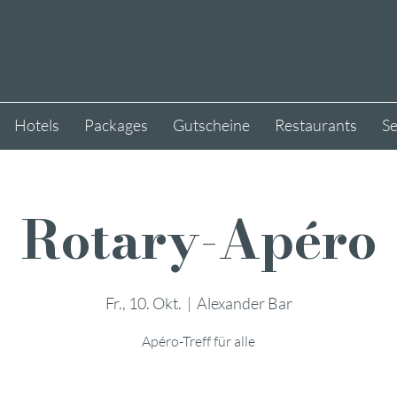
Hotels
Packages
Gutscheine
Restaurants
S
Rotary-Apéro
Fr., 10. Okt.
  |  
Alexander Bar
Apéro-Treff für alle