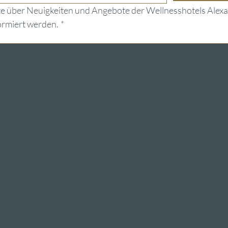
e über Neuigkeiten und Angebote der Wellnesshotels Alexa
ormiert werden.
*
Restaurants & Bars in
Hotelangebote an
Weggis
Feiertagen
Restaurant Gerbi
Valentinstag 2 Nächte
Bistro Gerberei
Ostern-Arrangement
Restaurant Alexander
Silvesterangebot
Bar Alexander
Klausjagen Weggis
Pier 87