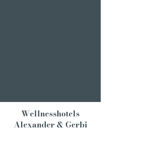
Firmenfeiern
Hochzeiten
Polterabend
Bankett
Weihnachtsfeier
Firmenevent
Romantik Angebote
Candlelight Dine&Swim
Wellness Weekend
Romantisches
Wochenende
Genusswochenende
Wellnesshotels
Alexander & Gerbi