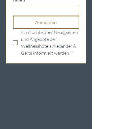
Anmelden
Ich möchte über Neuigkeiten 
und Angebote der 
Wellnesshotels Alexander & 
Gerbi informiert werden.
*
Wellnesshotels in der Schweiz
Hotels am
Vierwaldstättersee
Wellness & Spa
Hotelzimmer
Restaurants
Eventlokale