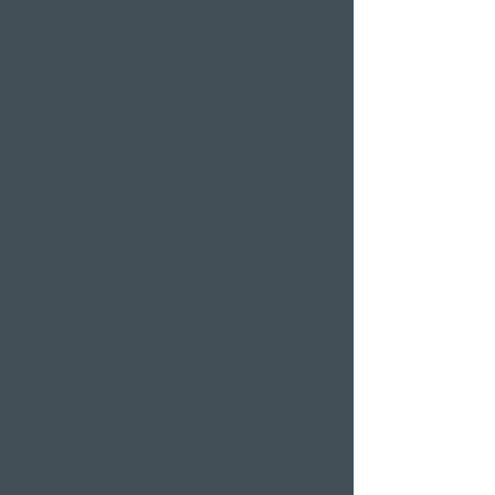
Seminarräume
Hotelangebote an
Feiertagen
Valentinstag 2 Nächte
Ostern-Arrangement
Silvesterangebot
Klausjagen Weggis
Grösster Spa in Luzern
Aussenpool & Hallenbad
Saunalandschaft
Private Spa Suiten
Sprudelbäder
Massagen
Behandlungen
Day Spa
Wellness in der