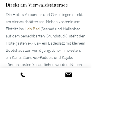
Direkt am Vierwaldstättersee
Die Hotels Alexander und Gerbi liegen direkt
am Vierwaldstättersee. Neben kostenlosem
Eintritt ins
Lido Bad
(Seebad und Hallenbad
auf dem benachbarten Grundstück), steht den
Hotelgästen exklusiv ein Badeplatz mit kleinem
Bootshaus zur Verfügung. Schwimmwesten,
ein Kanu, Stand-up-Paddels und Kajaks
können kostenfrei ausliehen werden. Neben
der frischen Seeluft geniessen Sie im
«
Pier87
»
tagsüber kühle Drinks und kleine Snacks.
Familiäre
Atmosphäre seit über 100
Jahren
Die beiden gepflegten
Hotels in der
Umgebung von Luzern
wurden vom
Urgrossvater und Grossvater erbaut und