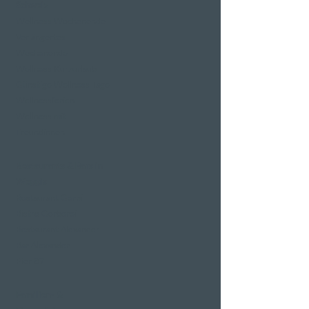
Schweiz
Wellness Wochenende
Verlängertes
Wochenende
Wellness Kurzurlaub
Günstige Wellness Tage
Wellnessferien
Wellness mit
Freundinnen
Restaurants & Bars in
Weggis
Restaurant Gerbi
Bistro Gerberei
Restaurant Alexander
Bar Alexander
Pier 87
Familien- &