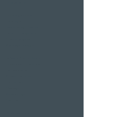
Seminarräume
Hotelangebote an
Feiertagen
Valentinstag 2 Nächte
Ostern-Arrangement
Silvesterangebot
Klausjagen Weggis
Grösster Spa in Luzern
Aussenpool & Hallenbad
Saunalandschaft
Private Spa Suiten
Sprudelbäder
Massagen
Behandlungen
Day Spa
Wellness in der