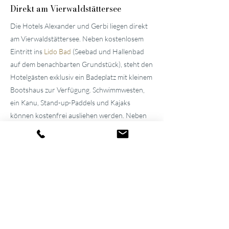
Direkt am Vierwaldstättersee
Die Hotels Alexander und Gerbi liegen direkt
am Vierwaldstättersee. Neben kostenlosem
Eintritt ins
Lido Bad
(Seebad und Hallenbad
auf dem benachbarten Grundstück), steht den
Hotelgästen exklusiv ein Badeplatz mit kleinem
Bootshaus zur Verfügung. Schwimmwesten,
ein Kanu, Stand-up-Paddels und Kajaks
können kostenfrei ausliehen werden. Neben
der frischen Seeluft geniessen Sie im
«
Pier87
»
tagsüber kühle Drinks und kleine Snacks.
Familiäre
Atmosphäre seit über 100
Jahren
Die beiden gepflegten
Hotels in der
Umgebung von Luzern
wurden vom
Urgrossvater und Grossvater erbaut und