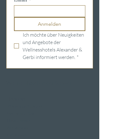
Anmelden
Ich möchte über Neuigkeiten 
und Angebote der 
Wellnesshotels Alexander & 
Gerbi informiert werden.
*
Wellnesshotels in der Schweiz
Hotels am
Vierwaldstättersee
Wellness & Spa
Hotelzimmer
Restaurants
Eventlokale