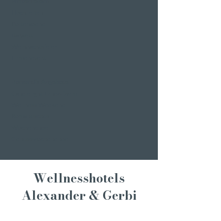
Firmenfeiern
Hochzeiten
Polterabend
Bankett
Weihnachtsfeier
Firmenevent
Romantik Angebote
Candlelight Dine&Swim
Wellness Weekend
Romantisches
Wochenende
Genusswochenende
Wellnesshotels
Alexander & Gerbi