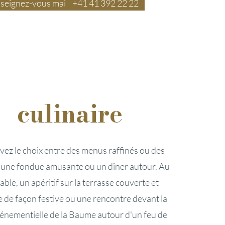
seignez-vous maintenant
‍+41 41 392 22 22
culinaire
vez le choix entre des menus raffinés ou des
, une fondue amusante ou un dîner autour. Au
able, un apéritif sur la terrasse couverte et
 de façon festive ou une rencontre devant la
vénementielle de la Baume autour d'un feu de