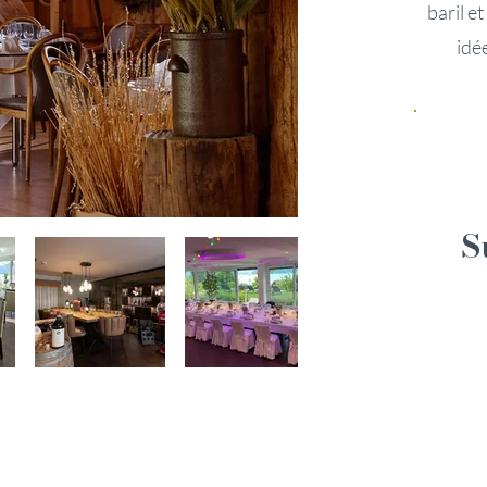
baril e
idé
S