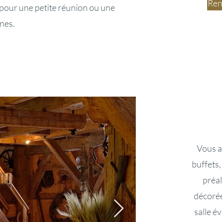
Ren
t pour une petite réunion ou une
nes.
Vous a
buffets
préal
décorée
salle é