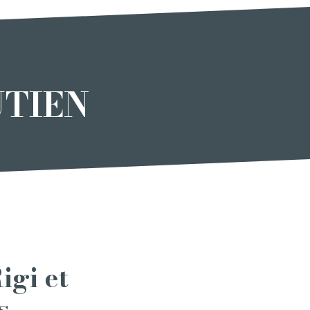
UTIEN
igi et
s