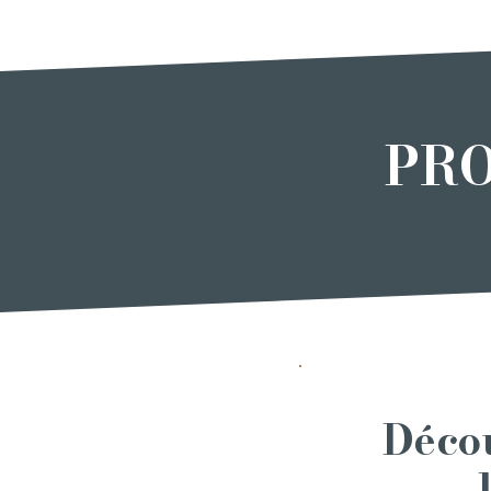
PRO
Décou