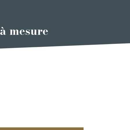
t à mesure
ontact
actez-nous pour planifier votre dîner de Noël.