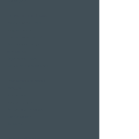
Spa de jour
Le bien-être en Suisse
Week-end bien-être
long week-end
Courte pause bien-être
Journées de bien-être
abordables
Séjours bien-être
Bien-être entre copines
Restaurants et bars à
Weggis
Restaurant Gerbi
Bistro Gernerei
Restaurant Alexander
Bar Alexander
Jetée 87
Fêtes familiales et