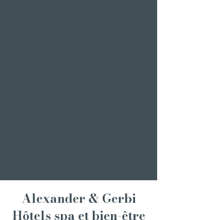
d'entreprise
Mariages
enterrement de vie de
garçon
banquet
fête de Noël
événement d'entreprise
Offres romantiques
Dîner et baignade aux
chandelles
Week-end bien-être
week-end romantique
Un week-end de plaisir
Alexander & Gerbi
Hôtels spa et bien-être