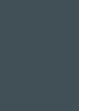
Salles de séminaire
Offres d'hôtels les
jours fériés
2 nuits de la Saint-
Valentin
arrangement de Pâques
Offre du Nouvel An
Klausjagen Weggis
Le plus grand spa de
Lucerne
Piscine extérieure et
piscine intérieure
Espace sauna
Suites spa privées
bains à remous
Massages
Traitements