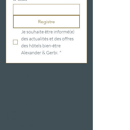
Registre
Je souhaite être informé(e) 
des actualités et des offres 
des hôtels bien-être 
Alexander & Gerbi.
*
Hôtels de bien-être en Suisse
Hôtels sur le lac de
Lucerne
Bien-être et spa
chambre d'hôtel
Restaurants
Lieux d'événements