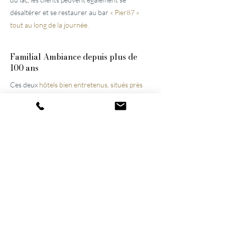
désaltérer et se restaurer au bar
« Pier87 »
tout au long de la journée.
Familial
Ambiance depuis plus de
100 ans
Ces deux
hôtels bien entretenus, situés près
de Lucerne,
ont été construits par l'arrière-
grand-père et le grand-père et n'ont cessé
d'être modernisés et agrandis. Ils restent
aujourd'hui encore une propriété familiale, ce
qui contribue à l'atmosphère particulière des
lieux. Grâce à leur harmonieux mélange
d'activités et de détente, ils figurent désormais
parmi les hôtels de bien-être les plus réputés
de Suisse.