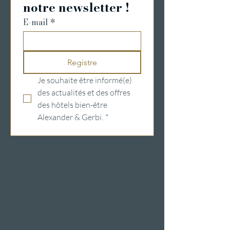
notre newsletter !
E-mail
*
Registre
Je souhaite être informé(e) 
des actualités et des offres 
des hôtels bien-être 
Alexander & Gerbi.
*
Hôtels de bien-être en Suisse
Hôtels sur le lac de
Lucerne
Bien-être et spa
chambre d'hôtel