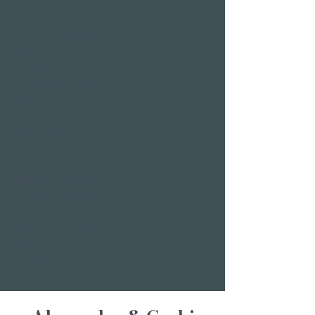
Fêtes familiales et
d'entreprise
Mariages
enterrement de vie de
garçon
banquet
fête de Noël
événement d'entreprise
Offres romantiques
Dîner et baignade aux
chandelles
Week-end bien-être
week-end romantique
Un week-end de plaisir