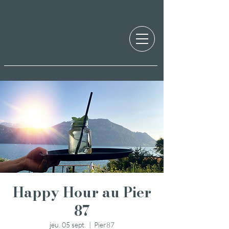
Happy Hour au Pier
87
jeu. 05 sept.
  |  
Pier87