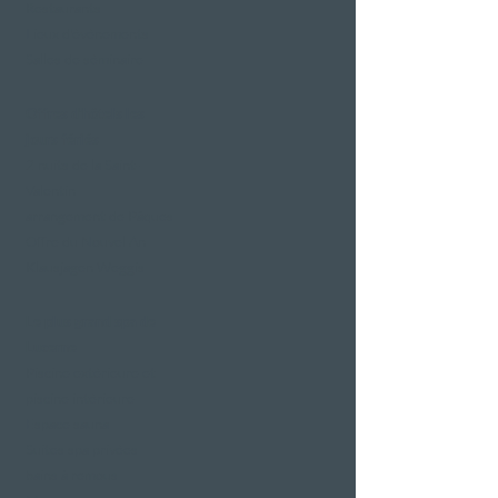
Restaurants
Lieux d'événements
Salles de séminaire
Offres d'hôtels les
jours fériés
2 nuits de la Saint-
Valentin
arrangement de Pâques
Offre du Nouvel An
Klausjagen Weggis
Le plus grand spa de
Lucerne
Piscine extérieure et
piscine intérieure
Espace sauna
Suites spa privées
bains à remous