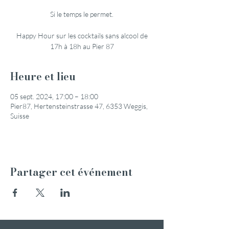
Si le temps le permet.
Happy Hour sur les cocktails sans alcool de
17h à 18h au Pier 87
Heure et lieu
05 sept. 2024, 17:00 – 18:00
Pier87, Hertensteinstrasse 47, 6353 Weggis,
Suisse
Partager cet événement