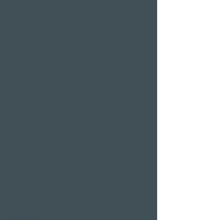
Massages
Traitements
Spa de jour
Le bien-être en Suisse
Week-end bien-être
long week-end
Courte pause bien-être
Journées de bien-être
abordables
Séjours bien-être
Bien-être entre copines
Restaurants et bars à
Weggis
Restaurant Gerbi
Bistro Gernerei
Restaurant Alexander
Bar Alexander
Jetée 87