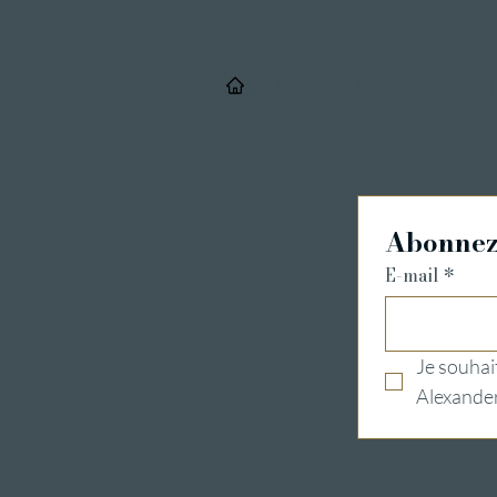
/
Details & Registrieru
Abonnez-
E-mail
*
Je souhait
Alexander