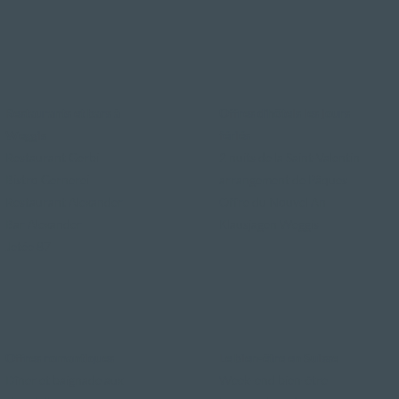
Restaurants et bars à
Offres d'hôtels les jours
Weggis
fériés
Restaurant Gerbi
2 nuits de la Saint-Valentin
Bistro Gernerei
arrangement de Pâques
Restaurant Alexander
Offre du Nouvel An
Bar Alexander
Klausjagen Weggis
Jetée 87
Offres romantiques
Le bien-être en Suisse
Dîner et baignade aux
Week-end bien-être