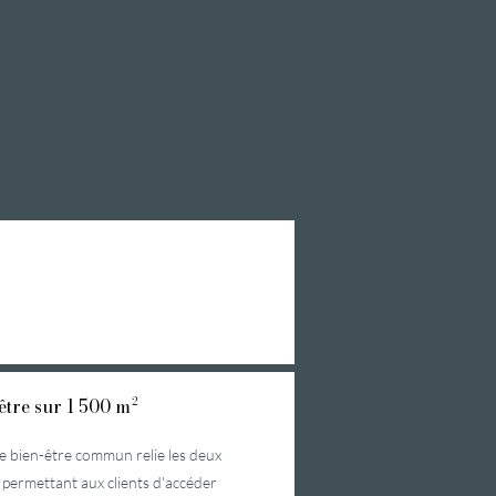
être sur 1 500 m²
ce bien-être commun relie les deux
, permettant aux clients d'accéder