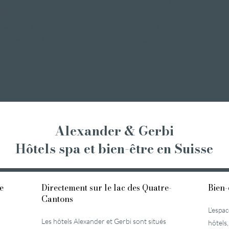
chandelles
long week-end
Week-end bien-être
Courte pause bien-être
week-end romantique
Journées de bien-être
Un week-end de plaisir
abordables
Séjours bien-être
Bien-être entre copines
Alexander & Gerbi
Hôtels spa et bien-être
en Suisse
e
Directement sur le lac des Quatre-
Bien-
Cantons
L'espa
Les hôtels Alexander et Gerbi sont situés
hôtels