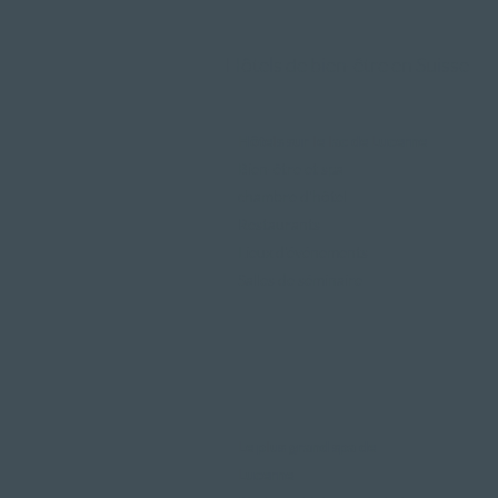
Hôtels de bien-être en Suisse
Hôtels sur le lac de Lucerne
Bien-être et spa
chambre d'hôtel
Restaurants
Lieux d'événements
Salles de séminaire
Le plus grand spa de
Lucerne