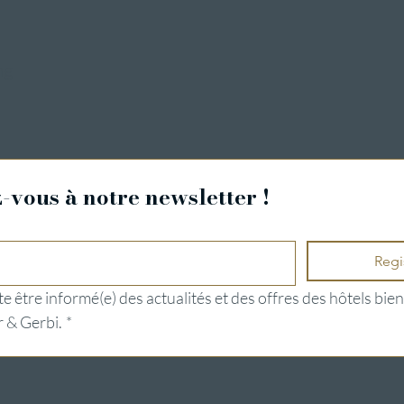
ng
vous à notre newsletter !
Regi
e être informé(e) des actualités et des offres des hôtels bien
 & Gerbi.
*