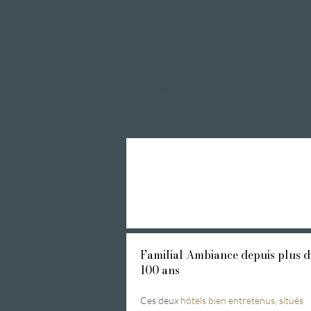
Piscine extérieure et piscine
intérieure
Espace sauna
Suites spa privées
bains à remous
Massages
Traitements
Spa de jour
Familial
Ambiance depuis plus d
100 ans
Ces deux
hôtels bien entretenus, situés