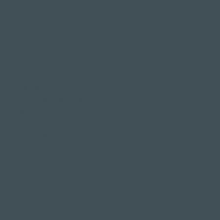
Fêtes familiales et
d'entreprise
Mariages
enterrement de vie de
garçon
banquet
fête de Noël
événement d'entreprise