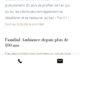
gratuitement. En plus de profiter de l'air pur
du lac, les clients peuvent également se
désaltérer et se restaurer au bar
« Pier87 »
tout au long de la journée.
Familial
Ambiance depuis plus de
100 ans
Ces deux
hôtels bien entretenus, situés près
de Lucerne,
ont été construits par l'arrière-
grand-père et le grand-père et n'ont cessé
d'être modernisés et agrandis. Ils restent
aujourd'hui encore une propriété familiale, ce
qui contribue à l'atmosphère particulière des
lieux. Grâce à leur harmonieux mélange
d'activités et de détente, ils figurent désormais
parmi les hôtels de bien-être les plus réputés
de Suisse.