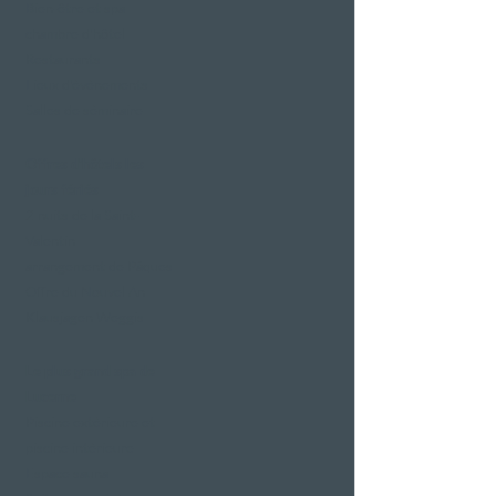
Bien-être et spa
chambre d'hôtel
Restaurants
Lieux d'événements
Salles de séminaire
Offres d'hôtels les
jours fériés
2 nuits de la Saint-
Valentin
arrangement de Pâques
Offre du Nouvel An
Klausjagen Weggis
Le plus grand spa de
Lucerne
Piscine extérieure et
piscine intérieure
Espace sauna