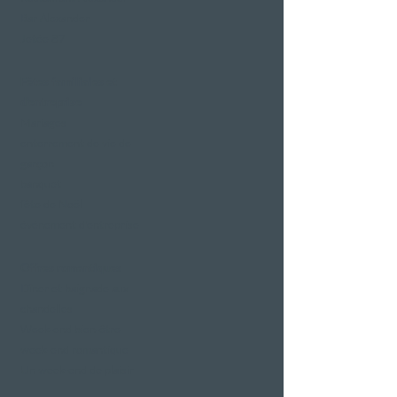
Bar Alexander
Jetée 87
Fêtes familiales et
d'entreprise
Mariages
enterrement de vie de
garçon
banquet
fête de Noël
événement d'entreprise
Offres romantiques
Dîner et baignade aux
chandelles
Week-end bien-être
week-end romantique
Un week-end de plaisir