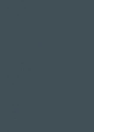
Suites spa privées
bains à remous
Massages
Traitements
Spa de jour
Le bien-être en Suisse
Week-end bien-être
long week-end
Courte pause bien-être
Journées de bien-être
abordables
Séjours bien-être
Bien-être entre copines
Restaurants et bars à
Weggis
Restaurant Gerbi
Bistro Gernerei
Restaurant Alexander