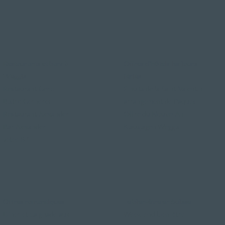
Restaurants et bars à
Offres d'hôtels les jours
Weggis
fériés
Restaurant Gerbi
2 nuits de la Saint-Valentin
Bistro Gernerei
arrangement de Pâques
Restaurant Alexander
Offre du Nouvel An
Bar Alexander
Klausjagen Weggis
Jetée 87
Offres romantiques
Le bien-être en Suisse
Dîner et baignade aux
Week-end bien-être