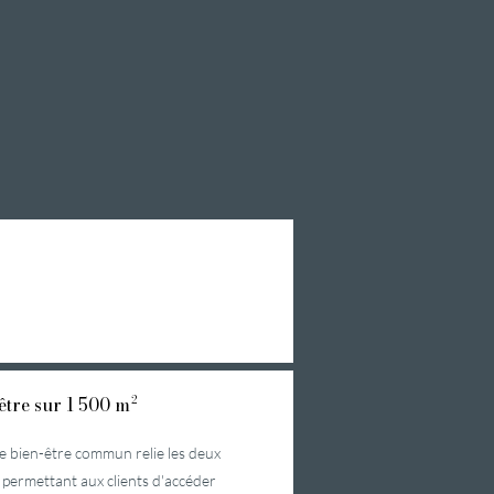
être sur 1 500 m²
ce bien-être commun relie les deux
, permettant aux clients d'accéder