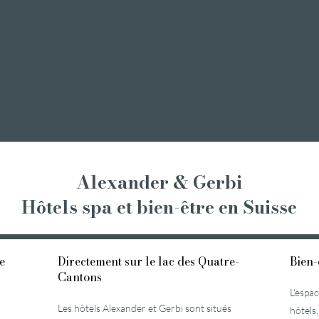
chandelles
long week-end
Week-end bien-être
Courte pause bien-être
week-end romantique
Journées de bien-être
Un week-end de plaisir
abordables
Séjours bien-être
Bien-être entre copines
Alexander & Gerbi
Hôtels spa et bien-être
en Suisse
e
Directement sur le lac des Quatre-
Bien-
Cantons
L'espa
Les hôtels Alexander et Gerbi sont situés
hôtels