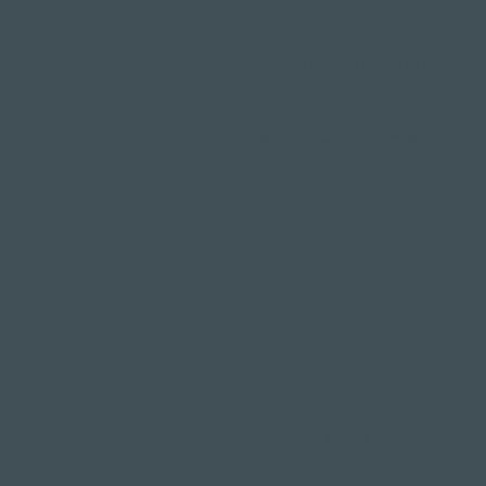
Hôtels de bien-être en Suisse
Hôtels sur le lac de Lucerne
Bien-être et spa
chambre d'hôtel
Restaurants
Lieux d'événements
Salles de séminaire
Le plus grand spa de
Lucerne