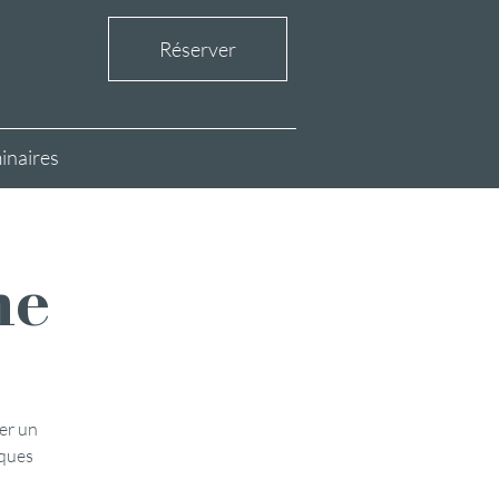
Réserver
inaires
ne
ger un
lques