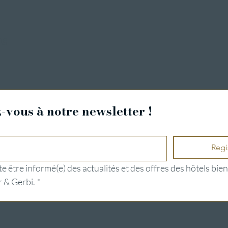
ng
vous à notre newsletter !
Regi
e être informé(e) des actualités et des offres des hôtels bien
 & Gerbi.
*