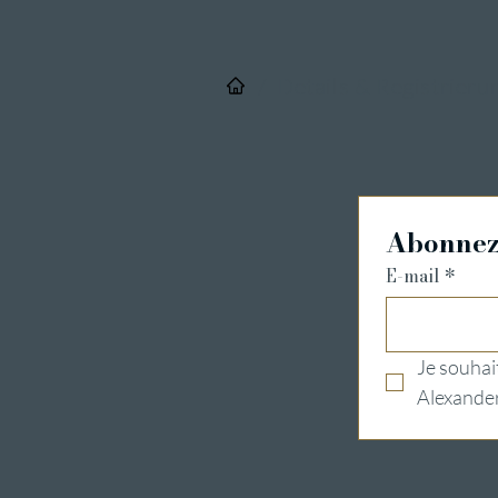
/
Details & Registrieru
Abonnez-
E-mail
*
Je souhait
Alexander