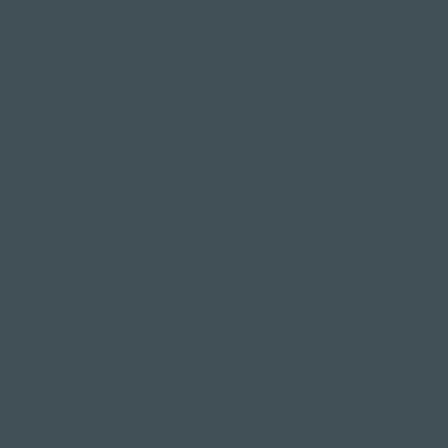
Fêtes familiales et
d'entreprise
Mariages
enterrement de vie de
garçon
banquet
fête de Noël
événement d'entreprise