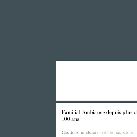
Piscine extérieure et piscine
intérieure
Espace sauna
Suites spa privées
bains à remous
Massages
Traitements
Spa de jour
Familial
Ambiance depuis plus d
100 ans
Ces deux
hôtels bien entretenus, situés