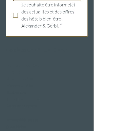
Je souhaite être informé(e) 
des actualités et des offres 
des hôtels bien-être 
Alexander & Gerbi.
*
Hôtels de bien-être en Suisse
Hôtels sur le lac de
Lucerne
Bien-être et spa
chambre d'hôtel
Restaurants
Lieux d'événements
Salles de séminaire
Offres d'hôtels les
jours fériés