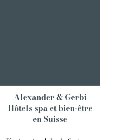
banquet
fête de Noël
événement d'entreprise
Offres romantiques
Dîner et baignade aux
chandelles
Week-end bien-être
week-end romantique
Un week-end de plaisir
Alexander & Gerbi
Hôtels spa et bien-être
en Suisse