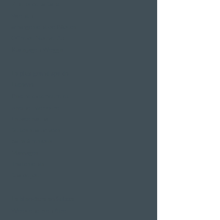
2 nuits de la Saint-
Valentin
arrangement de Pâques
Offre du Nouvel An
Klausjagen Weggis
Le plus grand spa de
Lucerne
Piscine extérieure et
piscine intérieure
Espace sauna
Suites spa privées
bains à remous
Massages
Traitements
Spa de jour
Le bien-être en Suisse
Week-end bien-être