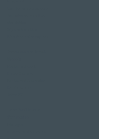
long week-end
Courte pause bien-être
Journées de bien-être
abordables
Séjours bien-être
Bien-être entre copines
Restaurants et bars à
Weggis
Restaurant Gerbi
Bistro Gernerei
Restaurant Alexander
Bar Alexander
Jetée 87
Fêtes familiales et
d'entreprise
Mariages
enterrement de vie de
garçon