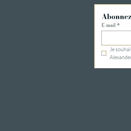
Abonnez-
E-mail
*
Je souhait
Alexander
Hôtels de bien-être en Suisse
Hôtels sur le lac de Lucerne
Bien-être et spa