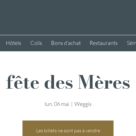
Hôtels
Colis
Bons d'achat
Restaurants
Sém
fête des Mères
lun. 06 mai
  |  
Weggis
Les billets ne sont pas à vendre