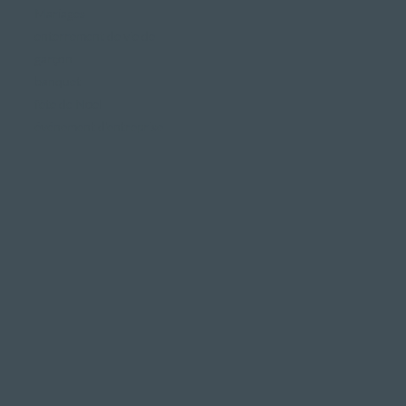
Mariages
enterrement de vie de
garçon
banquet
fête de Noël
événement d'entreprise