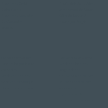
Restaurant Gerbi
2 nuits de la Saint-Valentin
Bistro Gernerei
arrangement de Pâques
Restaurant Alexander
Offre du Nouvel An
Bar Alexander
Klausjagen Weggis
Jetée 87
Offres romantiques
Le bien-être en Suisse
Dîner et baignade aux
Week-end bien-être
chandelles
long week-end
Week-end bien-être
Courte pause bien-être
week-end romantique
Journées de bien-être
Un week-end de plaisir
abordables
Séjours bien-être
Bien-être entre copines