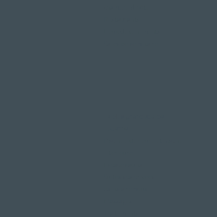
chambre d'hôtel
Restaurants
Lieux d'événements
Salles de séminaire
Le plus grand spa de
Lucerne
Piscine extérieure et piscine
intérieure
Espace sauna
Suites spa privées
bains à remous
Massages
Traitements