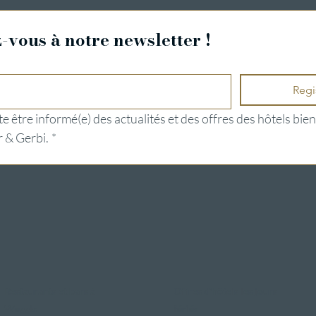
vous à notre newsletter !
Regi
e être informé(e) des actualités et des offres des hôtels bien
 & Gerbi.
*
Restaurants et bars à
Offres d'hôtels les jours
Weggis
fériés