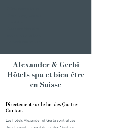
Offres romantiques
Dîner et baignade aux
chandelles
Week-end bien-être
week-end romantique
Un week-end de plaisir
Alexander & Gerbi
Hôtels spa et bien-être
en Suisse
Directement sur le lac des Quatre-
Cantons
Les hôtels Alexander et Gerbi sont situés
directement au bord du lac des Quatre-