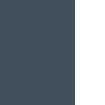
Klausjagen Weggis
Le plus grand spa de
Lucerne
Piscine extérieure et
piscine intérieure
Espace sauna
Suites spa privées
bains à remous
Massages
Traitements
Spa de jour
Le bien-être en Suisse
Week-end bien-être
long week-end
Courte pause bien-être
Journées de bien-être
abordables