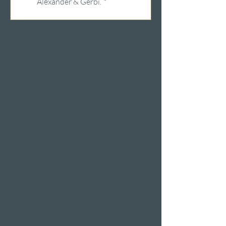
Alexander & Gerbi.
*
Hôtels de bien-être en Suisse
Hôtels sur le lac de
Lucerne
Bien-être et spa
chambre d'hôtel
Restaurants
Lieux d'événements
Salles de séminaire
Offres d'hôtels les
jours fériés
2 nuits de la Saint-
Valentin
arrangement de Pâques
Offre du Nouvel An