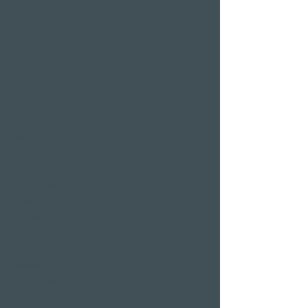
Séjours bien-être
Bien-être entre copines
Restaurants et bars à
Weggis
Restaurant Gerbi
Bistro Gernerei
Restaurant Alexander
Bar Alexander
Jetée 87
Fêtes familiales et
d'entreprise
Mariages
enterrement de vie de
garçon
banquet
fête de Noël
événement d'entreprise