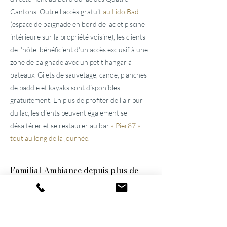
Cantons. Outre l'accès gratuit
au Lido Bad
(espace de baignade en bord de lac et piscine
intérieure sur la propriété voisine), les clients
de l'hôtel bénéficient d'un accès exclusif à une
zone de baignade avec un petit hangar à
bateaux. Gilets de sauvetage, canoë, planches
de paddle et kayaks sont disponibles
gratuitement. En plus de profiter de l'air pur
du lac, les clients peuvent également se
désaltérer et se restaurer au bar
« Pier87 »
tout au long de la journée.
Familial
Ambiance depuis plus de
100 ans
Ces deux
hôtels bien entretenus, situés près
de Lucerne,
ont été construits par l'arrière-
grand-père et le grand-père et n'ont cessé