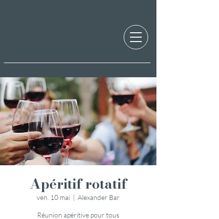
Apéritif rotatif
ven. 10 mai
  |  
Alexander Bar
Réunion apéritive pour tous