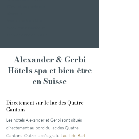
Dîner et baignade aux
chandelles
Week-end bien-être
week-end romantique
Un week-end de plaisir
Alexander & Gerbi
Hôtels spa et bien-être
en Suisse
Directement sur le lac des Quatre-
Cantons
Les hôtels Alexander et Gerbi sont situés
directement au bord du lac des Quatre-
Cantons. Outre l'accès gratuit
au Lido Bad