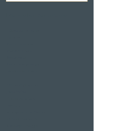
Hôtels de bien-être en Suisse
Hôtels sur le lac de
Lucerne
Bien-être et spa
chambre d'hôtel
Restaurants
Lieux d'événements
Salles de séminaire
Offres d'hôtels les
jours fériés
2 nuits de la Saint-
Valentin
arrangement de Pâques
Offre du Nouvel An
Klausjagen Weggis