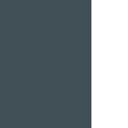
Le plus grand spa de
Lucerne
Piscine extérieure et
piscine intérieure
Espace sauna
Suites spa privées
bains à remous
Massages
Traitements
Spa de jour
Le bien-être en Suisse
Week-end bien-être
long week-end
Courte pause bien-être
Journées de bien-être
abordables
Séjours bien-être
Bien-être entre copines