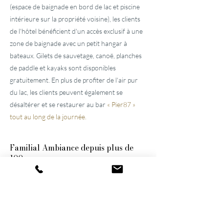
(espace de baignade en bord de lac et piscine
intérieure sur la propriété voisine), les clients
de l'hôtel bénéficient d'un accès exclusif à une
zone de baignade avec un petit hangar à
bateaux. Gilets de sauvetage, canoë, planches
de paddle et kayaks sont disponibles
gratuitement. En plus de profiter de l'air pur
du lac, les clients peuvent également se
désaltérer et se restaurer au bar
« Pier87 »
tout au long de la journée.
Familial
Ambiance depuis plus de
100 ans
Ces deux
hôtels bien entretenus, situés près
de Lucerne,
ont été construits par l'arrière-
grand-père et le grand-père et n'ont cessé
d'être modernisés et agrandis. Ils restent