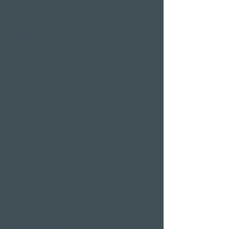
Restaurants et bars à
Weggis
Restaurant Gerbi
Bistro Gernerei
Restaurant Alexander
Bar Alexander
Jetée 87
Fêtes familiales et
d'entreprise
Mariages
enterrement de vie de
garçon
banquet
fête de Noël
événement d'entreprise
Offres romantiques