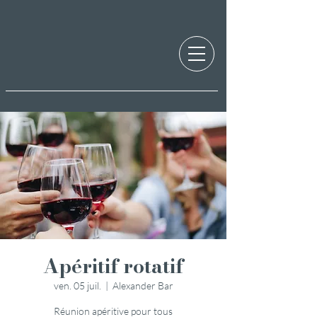
Apéritif rotatif
ven. 05 juil.
  |  
Alexander Bar
Réunion apéritive pour tous