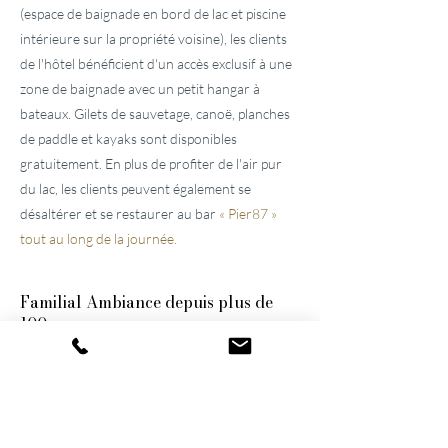
(espace de baignade en bord de lac et piscine
intérieure sur la propriété voisine), les clients
de l'hôtel bénéficient d'un accès exclusif à une
zone de baignade avec un petit hangar à
bateaux. Gilets de sauvetage, canoë, planches
de paddle et kayaks sont disponibles
gratuitement. En plus de profiter de l'air pur
du lac, les clients peuvent également se
désaltérer et se restaurer au bar
« Pier87 »
tout au long de la journée.
Familial
Ambiance depuis plus de
100 ans
Ces deux
hôtels bien entretenus, situés près
de Lucerne,
ont été construits par l'arrière-
grand-père et le grand-père et n'ont cessé
d'être modernisés et agrandis. Ils restent