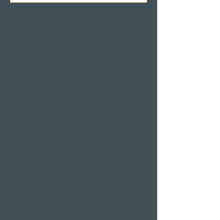
Hôtels de bien-être en Suisse
Hôtels sur le lac de
Lucerne
Bien-être et spa
chambre d'hôtel
Restaurants
Lieux d'événements
Salles de séminaire
Offres d'hôtels les
jours fériés
2 nuits de la Saint-
Valentin
arrangement de Pâques
Offre du Nouvel An
Klausjagen Weggis