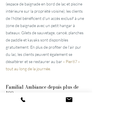
(espace de baignade en bord de lac et piscine
intérieure sur la propriété voisine), les clients
de l'hôtel bénéficient d'un accès exclusif à une
zone de baignade avec un petit hangar à
bateaux. Gilets de sauvetage, canoë, planches
de paddle et kayaks sont disponibles
gratuitement. En plus de profiter de l'air pur
du lac, les clients peuvent également se
désaltérer et se restaurer au bar
« Pier87 »
tout au long de la journée.
Familial
Ambiance depuis plus de
100 ans
Ces deux
hôtels bien entretenus, situés près
de Lucerne,
ont été construits par l'arrière-
grand-père et le grand-père et n'ont cessé
d'être modernisés et agrandis. Ils restent