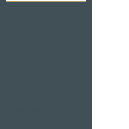
Hôtels de bien-être en Suisse
Hôtels sur le lac de
Lucerne
Bien-être et spa
chambre d'hôtel
Restaurants
Lieux d'événements
Salles de séminaire
Offres d'hôtels les
jours fériés
2 nuits de la Saint-
Valentin
arrangement de Pâques
Offre du Nouvel An
Klausjagen Weggis