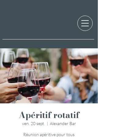
Apéritif rotatif
ven. 20 sept.
  |  
Alexander Bar
Réunion apéritive pour tous