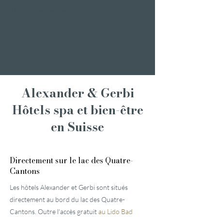
Dîner et baignade aux
chandelles
Week-end bien-être
week-end romantique
Un week-end de plaisir
Alexander & Gerbi
Hôtels spa et bien-être
en Suisse
Directement sur le lac des Quatre-
Cantons
Les hôtels Alexander et Gerbi sont situés
directement au bord du lac des Quatre-
Cantons. Outre l'accès gratuit
au Lido Bad