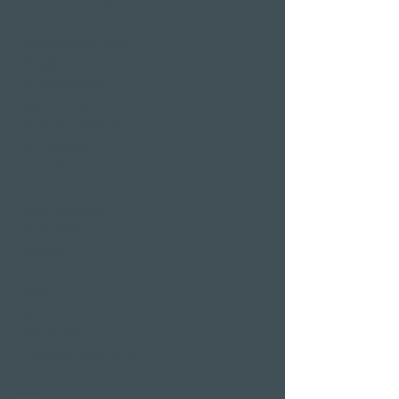
Restaurants et bars à
Weggis
Restaurant Gerbi
Bistro Gernerei
Restaurant Alexander
Bar Alexander
Jetée 87
Fêtes familiales et
d'entreprise
Mariages
enterrement de vie de
garçon
banquet
fête de Noël
événement d'entreprise
Offres romantiques