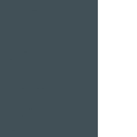
Le plus grand spa de
Lucerne
Piscine extérieure et
piscine intérieure
Espace sauna
Suites spa privées
bains à remous
Massages
Traitements
Spa de jour
Le bien-être en Suisse
Week-end bien-être
long week-end
Courte pause bien-être
Journées de bien-être
abordables
Séjours bien-être
Bien-être entre copines