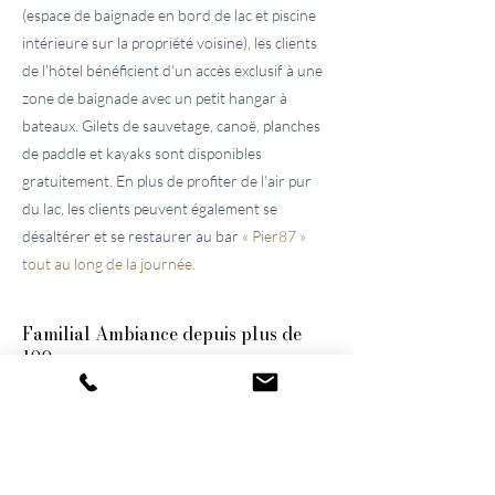
(espace de baignade en bord de lac et piscine
intérieure sur la propriété voisine), les clients
de l'hôtel bénéficient d'un accès exclusif à une
zone de baignade avec un petit hangar à
bateaux. Gilets de sauvetage, canoë, planches
de paddle et kayaks sont disponibles
gratuitement. En plus de profiter de l'air pur
du lac, les clients peuvent également se
désaltérer et se restaurer au bar
« Pier87 »
tout au long de la journée.
Familial
Ambiance depuis plus de
100 ans
Ces deux
hôtels bien entretenus, situés près
de Lucerne,
ont été construits par l'arrière-
grand-père et le grand-père et n'ont cessé
d'être modernisés et agrandis. Ils restent