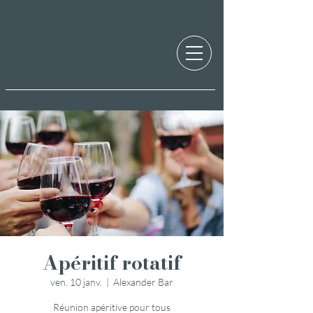
Apéritif rotatif
ven. 10 janv.
  |  
Alexander Bar
Réunion apéritive pour tous