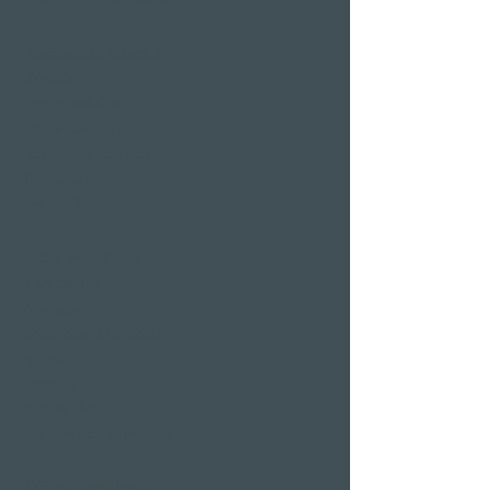
Restaurants et bars à
Weggis
Restaurant Gerbi
Bistro Gernerei
Restaurant Alexander
Bar Alexander
Jetée 87
Fêtes familiales et
d'entreprise
Mariages
enterrement de vie de
garçon
banquet
fête de Noël
événement d'entreprise
Offres romantiques