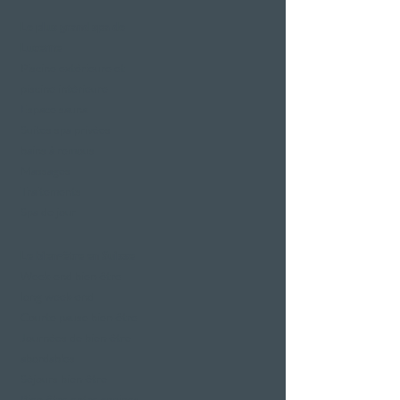
Le plus grand spa de
Lucerne
Piscine extérieure et
piscine intérieure
Espace sauna
Suites spa privées
bains à remous
Massages
Traitements
Spa de jour
Le bien-être en Suisse
Week-end bien-être
long week-end
Courte pause bien-être
Journées de bien-être
abordables
Séjours bien-être
Bien-être entre copines