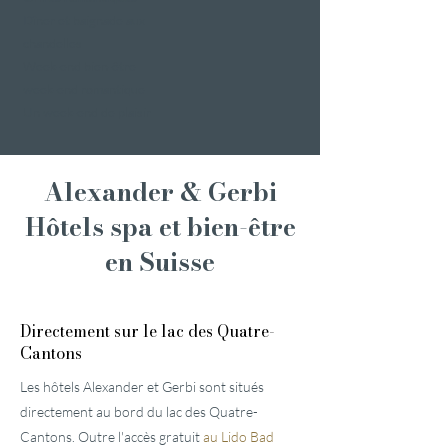
Dîner et baignade aux
chandelles
Week-end bien-être
week-end romantique
Un week-end de plaisir
Alexander & Gerbi
Hôtels spa et bien-être
en Suisse
Directement sur le lac des Quatre-
Cantons
Les hôtels Alexander et Gerbi sont situés
directement au bord du lac des Quatre-
Cantons. Outre l'accès gratuit
au Lido Bad