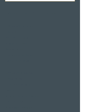
Hôtels de bien-être en Suisse
Hôtels sur le lac de
Lucerne
Bien-être et spa
chambre d'hôtel
Restaurants
Lieux d'événements
Salles de séminaire
Offres d'hôtels les
jours fériés
2 nuits de la Saint-
Valentin
arrangement de Pâques
Offre du Nouvel An
Klausjagen Weggis