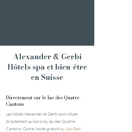
Dîner et baignade aux
chandelles
Week-end bien-être
week-end romantique
Un week-end de plaisir
Alexander & Gerbi
Hôtels spa et bien-être
en Suisse
Directement sur le lac des Quatre-
Cantons
Les hôtels Alexander et Gerbi sont situés
directement au bord du lac des Quatre-
Cantons. Outre l'accès gratuit
au Lido Bad