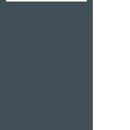
Hôtels de bien-être en Suisse
Hôtels sur le lac de
Lucerne
Bien-être et spa
chambre d'hôtel
Restaurants
Lieux d'événements
Salles de séminaire
Offres d'hôtels les
jours fériés
2 nuits de la Saint-
Valentin
arrangement de Pâques
Offre du Nouvel An
Klausjagen Weggis