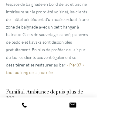
(espace de baignade en bord de lac et piscine
intérieure sur la propriété voisine), les clients
de l'hôtel bénéficient d'un accès exclusif à une
zone de baignade avec un petit hangar à
bateaux. Gilets de sauvetage, canoë, planches
de paddle et kayaks sont disponibles
gratuitement. En plus de profiter de l'air pur
du lac, les clients peuvent également se
désaltérer et se restaurer au bar
« Pier87 »
tout au long de la journée.
Familial
Ambiance depuis plus de
100 ans
Ces deux
hôtels bien entretenus, situés près
de Lucerne,
ont été construits par l'arrière-
grand-père et le grand-père et n'ont cessé
d'être modernisés et agrandis. Ils restent