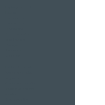
Le plus grand spa de
Lucerne
Piscine extérieure et
piscine intérieure
Espace sauna
Suites spa privées
bains à remous
Massages
Traitements
Spa de jour
Le bien-être en Suisse
Week-end bien-être
long week-end
Courte pause bien-être
Journées de bien-être
abordables
Séjours bien-être
Bien-être entre copines