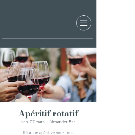
Apéritif rotatif
ven. 07 mars
  |  
Alexander Bar
Réunion apéritive pour tous