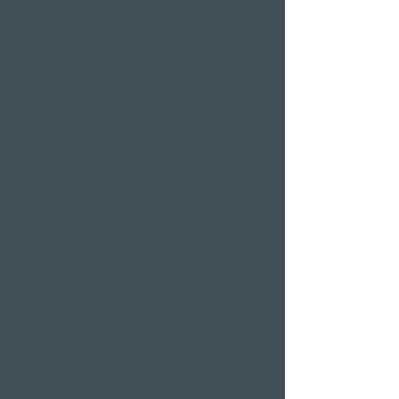
Restaurants et bars à
Weggis
Restaurant Gerbi
Bistro Gernerei
Restaurant Alexander
Bar Alexander
Jetée 87
Fêtes familiales et
d'entreprise
Mariages
enterrement de vie de
garçon
banquet
fête de Noël
événement d'entreprise
Offres romantiques