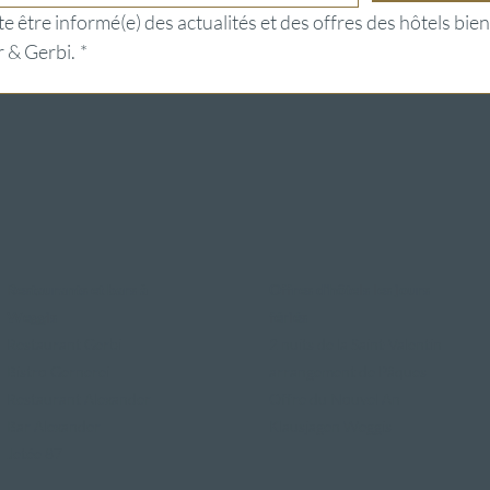
e être informé(e) des actualités et des offres des hôtels bien
 & Gerbi.
*
Restaurants et bars à
Offres d'hôtels les jours
Weggis
fériés
Restaurant Gerbi
2 nuits de la Saint-Valentin
Bistro Gernerei
arrangement de Pâques
Restaurant Alexander
Offre du Nouvel An
Bar Alexander
Klausjagen Weggis
Jetée 87