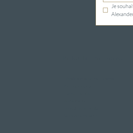
Je souhait
Alexander
Hôtels de bien-être en Suisse
Hôtels sur le lac de Lucerne
Bien-être et spa
chambre d'hôtel
Restaurants
Lieux d'événements
Salles de séminaire