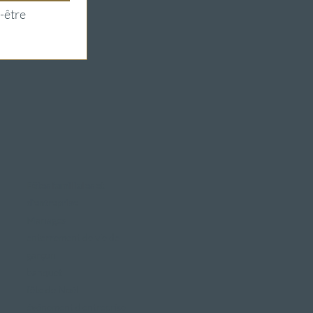
-être 
Fêtes familiales et
d'entreprise
Mariages
enterrement de vie de
garçon
banquet
fête de Noël
événement d'entreprise