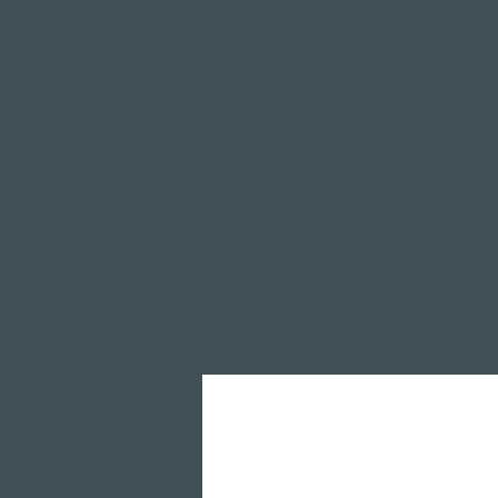
Le plus grand spa de
Lucerne
Piscine extérieure et piscine
intérieure
Espace sauna
Suites spa privées
bains à remous
Massages
Traitements
Spa de jour