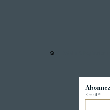
/
Details & Registrieru
Abonnez-
E-mail
*