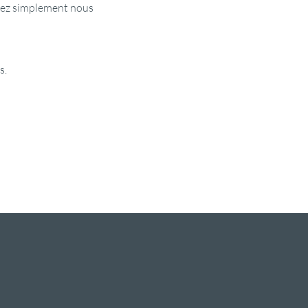
enez simplement nous 
s.