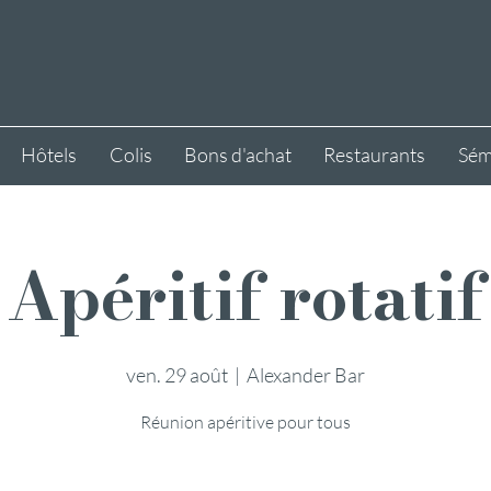
Hôtels
Colis
Bons d'achat
Restaurants
Sém
Apéritif rotatif
ven. 29 août
  |  
Alexander Bar
Réunion apéritive pour tous