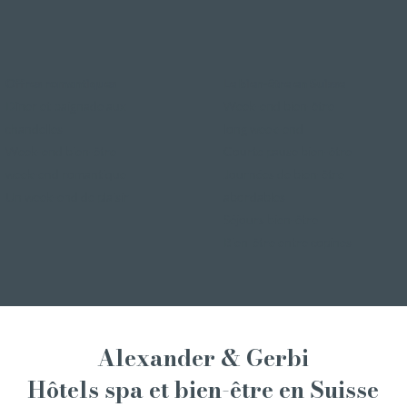
Offres romantiques
Le bien-être en Suisse
Dîner et baignade aux
Week-end bien-être
chandelles
long week-end
Week-end bien-être
Courte pause bien-être
week-end romantique
Journées de bien-être
Un week-end de plaisir
abordables
Séjours bien-être
Bien-être entre copines
Alexander & Gerbi
Hôtels spa et bien-être
en Suisse