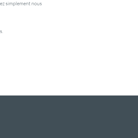
enez simplement nous 
s.