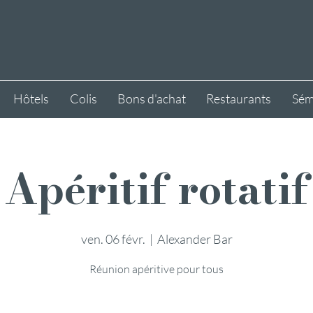
Hôtels
Colis
Bons d'achat
Restaurants
Sém
Apéritif rotatif
ven. 06 févr.
  |  
Alexander Bar
Réunion apéritive pour tous