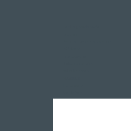
Le plus grand spa de
Lucerne
Piscine extérieure et piscine
intérieure
Espace sauna
Suites spa privées
bains à remous
Massages
Traitements
Spa de jour