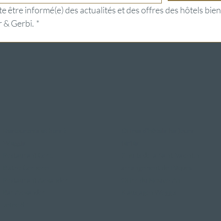
e être informé(e) des actualités et des offres des hôtels bien
 & Gerbi.
*
Restaurants et bars à
Offres d'hôtels les jours
Weggis
fériés
Restaurant Gerbi
2 nuits de la Saint-Valentin
Bistro Gernerei
arrangement de Pâques
Restaurant Alexander
Offre du Nouvel An
Bar Alexander
Klausjagen Weggis
Jetée 87