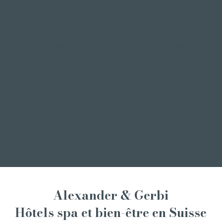
Offres romantiques
Le bien-être en Suisse
Dîner et baignade aux
Week-end bien-être
chandelles
long week-end
Week-end bien-être
Courte pause bien-être
week-end romantique
Journées de bien-être
Un week-end de plaisir
abordables
Séjours bien-être
Bien-être entre copines
Alexander & Gerbi
Hôtels spa et bien-être
en Suisse