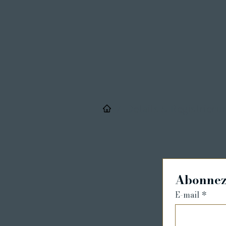
/
Details & Registrieru
Abonnez-
E-mail
*