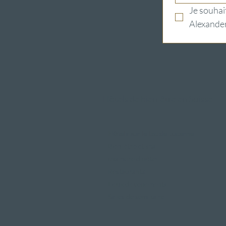
Je souhait
Alexander
Hôtels de bien-être en Suisse
Hôtels sur le lac de Lucerne
Bien-être et spa
chambre d'hôtel
Restaurants
Lieux d'événements
Salles de séminaire