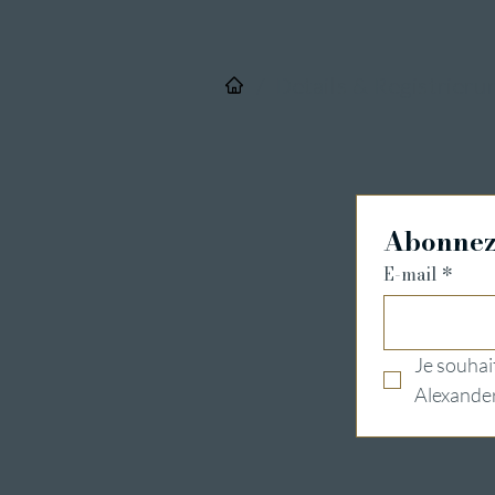
/
Details & Registrieru
Abonnez-
E-mail
*
Je souhait
Alexander