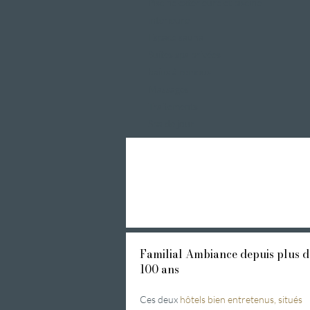
Piscine extérieure et piscine
intérieure
Espace sauna
Suites spa privées
bains à remous
Massages
Traitements
Spa de jour
Familial
Ambiance depuis plus d
100 ans
Ces deux
hôtels bien entretenus, situés