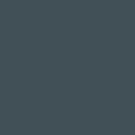
Restaurants et bars à
Offres d'hôtels les jours
Weggis
fériés
Restaurant Gerbi
2 nuits de la Saint-Valentin
Bistro Gernerei
arrangement de Pâques
Restaurant Alexander
Offre du Nouvel An
Bar Alexander
Klausjagen Weggis
Jetée 87
Offres romantiques
Le bien-être en Suisse
Dîner et baignade aux
Week-end bien-être