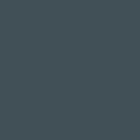
Hôtels de bien-être en Suisse
Hôtels sur le lac de Lucerne
Bien-être et spa
chambre d'hôtel
Restaurants
Lieux d'événements
Salles de séminaire
Le plus grand spa de
Lucerne