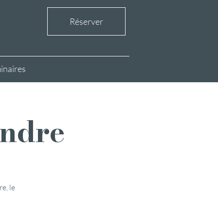
Réserver
inaires
andre
e, le