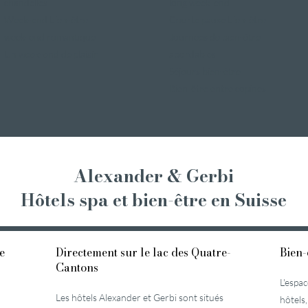
chandelles
long week-end
Week-end bien-être
Courte pause bien-être
week-end romantique
Journées de bien-être
Un week-end de plaisir
abordables
Séjours bien-être
Bien-être entre copines
Alexander & Gerbi
Hôtels spa et bien-être
en Suisse
e
Directement sur le lac des Quatre-
Bien-
Cantons
L'espa
Les hôtels Alexander et Gerbi sont situés
hôtels