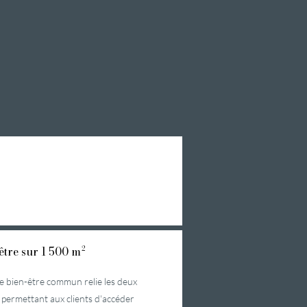
être sur 1 500 m²
ce bien-être commun relie les deux
, permettant aux clients d'accéder