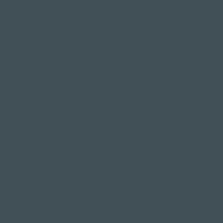
Fêtes familiales et
d'entreprise
Mariages
enterrement de vie de
garçon
banquet
fête de Noël
événement d'entreprise