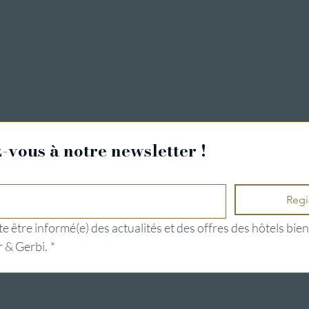
ng
vous à notre newsletter !
Regi
e être informé(e) des actualités et des offres des hôtels bien
 & Gerbi.
*