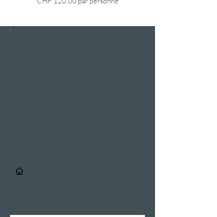
CHF 120.00 par personne
INSTAGRAM
HISTOIRES
/
Séminaires
/
Forfaits séminaires