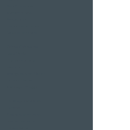
Bien-être et spa
chambre d'hôtel
Restaurants
Lieux d'événements
Salles de séminaire
Offres d'hôtels les
jours fériés
2 nuits de la Saint-
Valentin
arrangement de Pâques
Offre du Nouvel An
Klausjagen Weggis
Le plus grand spa de
Lucerne
Piscine extérieure et
piscine intérieure
Espace sauna