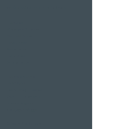
Wellnesshotels in der Schweiz
Hotels am
Vierwaldstättersee
Wellness & Spa
Hotelzimmer
Restaurants
Eventlokale
Seminarräume
Hotelangebote an
Feiertagen
Valentinstag 2 Nächte
Ostern-Arrangement
Silvesterangebot
Klausjagen Weggis
Grösster Spa in Luzern