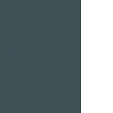
Aussenpool & Hallenbad
Saunalandschaft
Private Spa Suiten
Sprudelbäder
Massagen
Behandlungen
Day Spa
Wellness in der
Schweiz
Wellness Wochenende
Verlängertes
Wochenende
Wellness Kurzurlaub
Günstige Wellness Tage
Wellnessferien
Wellness mit
Freundinnen
Restaurants & Bars in