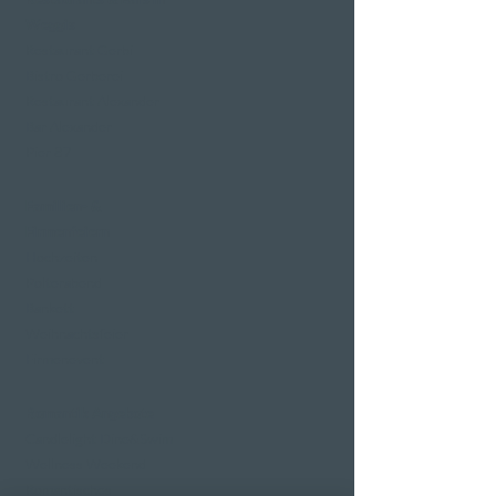
Weggis
Restaurant Gerbi
Bistro Gerberei
Restaurant Alexander
Bar Alexander
Pier 87
Familien- &
Firmenfeiern
Hochzeiten
Polterabend
Bankett
Weihnachtsfeier
Firmenevent
Romantik Angebote
Candlelight Dine&Swim
Wellness Weekend
Romantisches