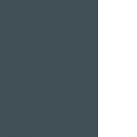
Grösster Spa in Luzern
Aussenpool & Hallenbad
Saunalandschaft
Private Spa Suiten
Sprudelbäder
Massagen
Behandlungen
Day Spa
Wellness in der
Schweiz
Wellness Wochenende
Verlängertes
Wochenende
Wellness Kurzurlaub
Günstige Wellness Tage
Wellnessferien
Wellness mit
Freundinnen