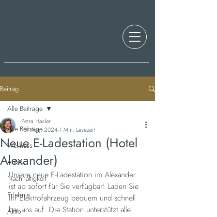
Beitrag
Alle Beiträge
Petra Hasler
Alle Beiträge
13. Aug. 2024
1 Min. Lesezeit
Neue E-Ladestation (Hotel
Wellness
Alexander)
Anlass
Unsere neue E-Ladestation im Alexander 
Nachhaltigkeit
ist ab sofort für Sie verfügbar! Laden Sie 
Erlebnis
Ihr Elektrofahrzeug bequem und schnell 
bei uns auf. Die Station unterstützt alle 
Aktion