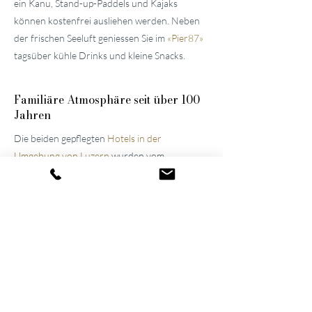
ein Kanu, Stand-up-Paddels und Kajaks
können kostenfrei ausliehen werden. Neben
der frischen Seeluft geniessen Sie im
«
Pier87
»
tagsüber kühle Drinks und kleine Snacks.
Familiäre
Atmosphäre seit über 100
Jahren
Die beiden gepflegten
Hotels in der
Umgebung von Luzern
wurden vom
Urgrossvater und Grossvater erbaut und
stets modernisiert und erweitert. Bis heute
werden sie im Familienbesitz weitergeführt,
was die Atmosphäre der Häuser noch immer
prägt. Dank ihres gelungenen Wechselspiels
aus Spannung und Entspannung gehören sie
inzwischen zu den führenden Wellnesshotels
der Schweiz.