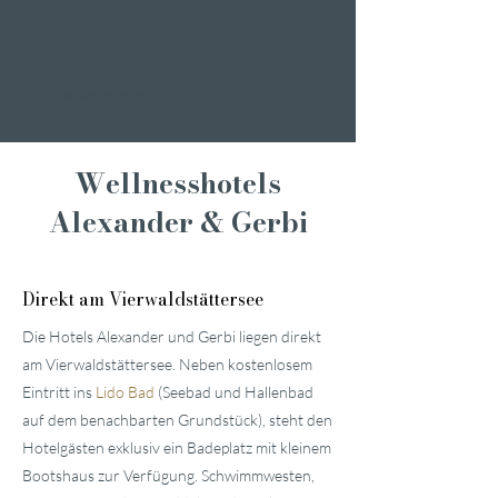
Wellness Weekend
Romantisches
Wochenende
Genusswochenende
Wellnesshotels
Alexander & Gerbi
Direkt am Vierwaldstättersee
Die Hotels Alexander und Gerbi liegen direkt
am Vierwaldstättersee. Neben kostenlosem
Eintritt ins
Lido Bad
(Seebad und Hallenbad
auf dem benachbarten Grundstück), steht den
Hotelgästen exklusiv ein Badeplatz mit kleinem
Bootshaus zur Verfügung. Schwimmwesten,