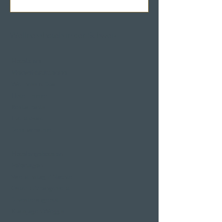
Wellnesshotels in der Schweiz
Hotels am
Vierwaldstättersee
Wellness & Spa
Hotelzimmer
Restaurants
Eventlokale
Seminarräume
Hotelangebote an
Feiertagen
Valentinstag 2 Nächte
Ostern-Arrangement
Silvesterangebot
Klausjagen Weggis