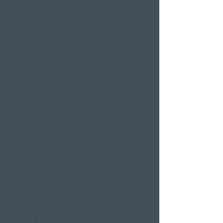
Restaurants & Bars in
Weggis
Restaurant Gerbi
Bistro Gerberei
Restaurant Alexander
Bar Alexander
Pier 87
Familien- &
Firmenfeiern
Hochzeiten
Polterabend
Bankett
Weihnachtsfeier
Firmenevent
Romantik Angebote
Candlelight Dine&Swim