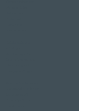
Vierwaldstättersee
Wellness & Spa
Hotelzimmer
Restaurants
Eventlokale
Seminarräume
Hotelangebote an
Feiertagen
Valentinstag 2 Nächte
Ostern-Arrangement
Silvesterangebot
Klausjagen Weggis
Grösster Spa in Luzern
Aussenpool & Hallenbad
Saunalandschaft
Private Spa Suiten
Sprudelbäder