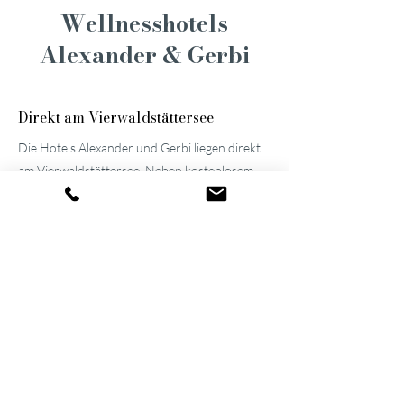
Wellnesshotels
Alexander & Gerbi
Direkt am Vierwaldstättersee
Die Hotels Alexander und Gerbi liegen direkt
am Vierwaldstättersee. Neben kostenlosem
Eintritt ins
Lido Bad
(Seebad und Hallenbad
auf dem benachbarten Grundstück), steht den
Hotelgästen exklusiv ein Badeplatz mit kleinem
Bootshaus zur Verfügung. Schwimmwesten,
ein Kanu, Stand-up-Paddels und Kajaks
können kostenfrei ausliehen werden. Neben
der frischen Seeluft geniessen Sie im
«
Pier87
»
tagsüber kühle Drinks und kleine Snacks.