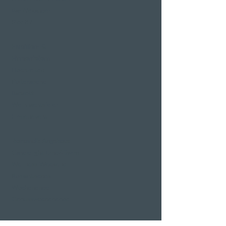
Bar Alexander
Pier 87
Familien- &
Firmenfeiern
Hochzeiten
Polterabend
Bankett
Weihnachtsfeier
Firmenevent
Romantik Angebote
Candlelight Dine&Swim
Wellness Weekend
Romantisches
Wochenende
Genusswochenende