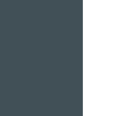
Massagen
Behandlungen
Day Spa
Wellness in der
Schweiz
Wellness Wochenende
Verlängertes
Wochenende
Wellness Kurzurlaub
Günstige Wellness Tage
Wellnessferien
Wellness mit
Freundinnen
Restaurants & Bars in
Weggis
Restaurant Gerbi
Bistro Gerberei
Restaurant Alexander