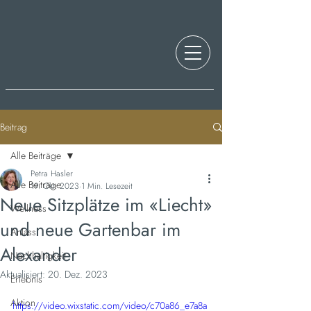
Beitrag
Alle Beiträge
Petra Hasler
Alle Beiträge
19. Okt. 2023
1 Min. Lesezeit
Neue Sitzplätze im «Liecht»
Wellness
und neue Gartenbar im
Anlass
Alexander
Nachhaltigkeit
Aktualisiert:
20. Dez. 2023
Erlebnis
Aktion
https://video.wixstatic.com/video/c70a86_e7a8a