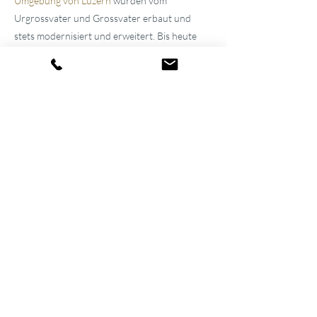
Umgebung von Luzern
wurden vom
Urgrossvater und Grossvater erbaut und
stets modernisiert und erweitert. Bis heute
werden sie im Familienbesitz weitergeführt,
was die Atmosphäre der Häuser noch immer
prägt. Dank ihres gelungenen Wechselspiels
aus Spannung und Entspannung gehören sie
inzwischen zu den führenden Wellnesshotels
der Schweiz.
Wellness auf 1'500 m²
Der gemeinsame Wellnessbereich verbindet
die beiden Hotels miteinander, sodass Gäste
direkt vom Zimmer im Bademantel in den Spa
gelangen – ganz entspannt, versteht sich.
Im
«
Spa
Vitalis
»
stehen allen Hotelgästen ein
Aussenpool, Hallenbad und eine grosse
Saunalandschaft kostenlos zur Verfügung.