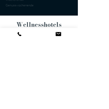
Genusswochenende
Wellnesshotels
Alexander & Gerbi
Direkt am Vierwaldstättersee
Die Hotels Alexander und Gerbi liegen direkt
am Vierwaldstättersee. Neben kostenlosem
Eintritt ins
Lido Bad
(Seebad und Hallenbad
auf dem benachbarten Grundstück), steht den
Hotelgästen exklusiv ein Badeplatz mit kleinem
Bootshaus zur Verfügung. Schwimmwesten,
ein Kanu, Stand-up-Paddels und Kajaks
können kostenfrei ausliehen werden. Neben
der frischen Seeluft geniessen Sie im
«
Pier87
»