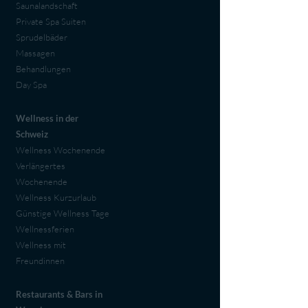
Saunalandschaft
Private Spa Suiten
Sprudelbäder
Massagen
Behandlungen
Day Spa
Wellness in der
Schweiz
Wellness Wochenende
Verlängertes
Wochenende
Wellness Kurzurlaub
Günstige Wellness Tage
Wellnessferien
Wellness mit
Freundinnen
Restaurants & Bars in