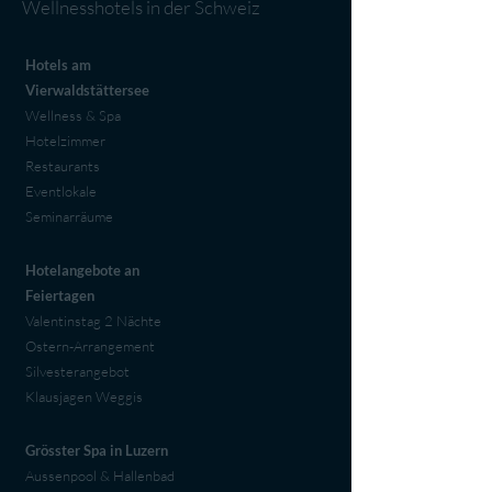
Wellnesshotels in der Schweiz
Hotels am
Vierwaldstättersee
Wellness & Spa
Hotelzimmer
Restaurants
Eventlokale
Seminarräume
Hotelangebote an
Feiertagen
Valentinstag 2 Nächte
Ostern-Arrangement
Silvesterangebot
Klausjagen Weggis
Grösster Spa in Luzern
Aussenpool & Hallenbad