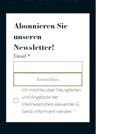
Abonnieren Sie 
unseren 
Newsletter!
Email
*
Anmelden
Ich möchte über Neuigkeiten 
und Angebote der 
Wellnesshotels Alexander & 
Gerbi informiert werden.
*