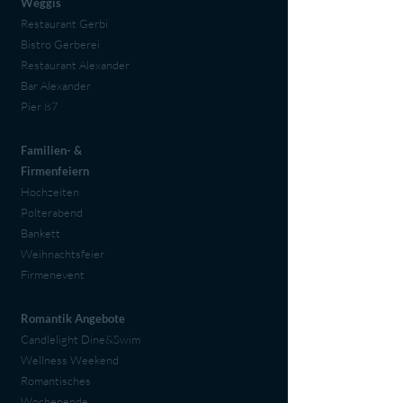
Weggis
Restaurant Gerbi
Bistro Gerberei
Restaurant Alexander
Bar Alexander
Pier 87
Familien- &
Firmenfeiern
Hochzeiten
Polterabend
Bankett
Weihnachtsfeier
Firmenevent
Romantik Angebote
Candlelight Dine&Swim
Wellness Weekend
Romantisches
Wochenende