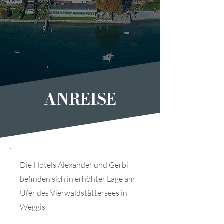
ANREISE
Die Hotels Alexander und Gerbi
befinden sich in erhöhter Lage am
Ufer des Vierwaldstättersees in
Weggis.