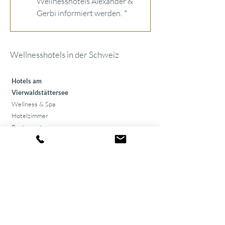
Wellnesshotels Alexander & 
Gerbi informiert werden.
*
Wellnesshotels in der Schweiz
Hotels am
Vierwaldstättersee
Wellness & Spa
Hotelzimmer
Restaurants
Eventlokale
Seminarräume
Hotelangebote an
Feiertagen
Valentinstag 2 Nächte
Ostern-Arrangement
Silvesterangebot