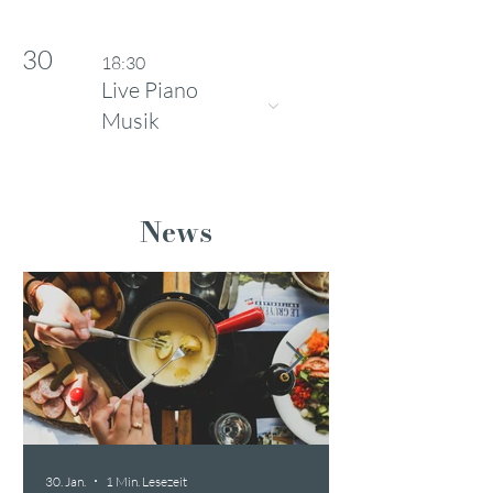
30
18:30
Live Piano
Musik
News
30. Jan.
1 Min. Lesezeit
6. Jan.